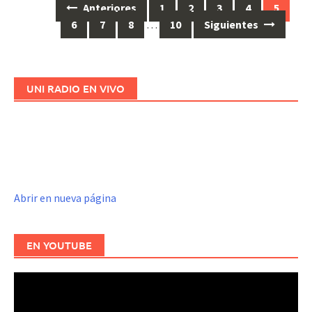
Anteriores
1
2
3
4
5
Ir
6
7
8
…
10
Siguientes
a
las
entradas
UNI RADIO EN VIVO
Abrir en nueva página
EN YOUTUBE