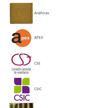
Anáforas
APEX
CSE
CSIC