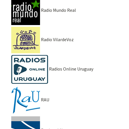
Radio Mundo Real
Radio VilardeVoz
Radios Online Uruguay
RAU