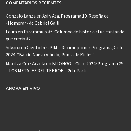
COMENTARIOS RECIENTES
Gonzalo Lanza
en
Así y Asá. Programa 10. Reseña de
«Homerar» de Gabriel Galli
Laura
en
Escaramujo #6: Columna de historia «Fue cantando
que crecí» #2
Silvana
en
Cientotrés PIM – Decimoprimer Programa, Ciclo
2024: “Barrio Nuevo Viñedo, Punta de Rieles”
Maritza Cruz Arzola
en
BILONGO – Ciclo 2024/Programa 25
– LOS METALES DEL TERROR – 2da. Parte
AHORA EN VIVO