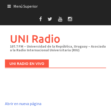
Saltar
Menú Superior
al
contenido
UNI Radio
107.7 FM – Universidad de la República, Uruguay – Asociada
a la Radio Internacional Universitaria (RIU)
UNI RADIO EN VIVO
Abrir en nueva página