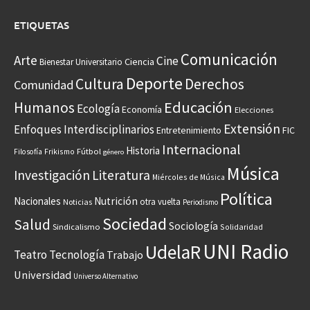
ETIQUETAS
Comunicación
Arte
Cine
Ciencia
Bienestar Universitario
Deporte
Cultura
Derechos
Comunidad
Educación
Humanos
Ecología
Economía
Elecciones
Extensión
Enfoques Interdisciplinarios
Entretenimiento
FIC
Internacional
Historia
Frikismo
Fútbol
Filosofía
género
Música
Investigación
Literatura
Miércoles de Música
Política
Nacionales
Nutrición
otra vuelta
Noticias
Periodismo
Sociedad
Salud
Sociología
Sindicalismo
Solidaridad
UNI Radio
UdelaR
Teatro
Tecnología
Trabajo
Universidad
Universo Alternativo