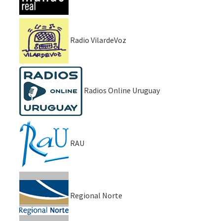
Radio VilardeVoz
Radios Online Uruguay
RAU
Regional Norte