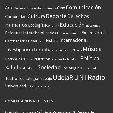
Comunicación
Arte
Cine
Ciencia
Bienestar Universitario
Deporte
Cultura
Derechos
Comunidad
Educación
Humanos
Ecología
Economía
Elecciones
Extensión
Enfoques Interdisciplinarios
Entretenimiento
FIC
Internacional
Historia
Frikismo
Fútbol
Filosofía
género
Música
Investigación
Literatura
Miércoles de Música
Política
Nacionales
Nutrición
otra vuelta
Noticias
Periodismo
Sociedad
Salud
Sociología
Sindicalismo
Solidaridad
UNI Radio
UdelaR
Teatro
Tecnología
Trabajo
Universidad
Universo Alternativo
COMENTARIOS RECIENTES
Gonzalo Lanza
en
Así y Asá. Programa 10. Reseña de