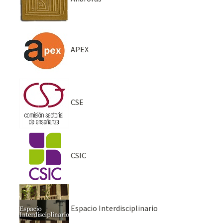
APEX
CSE
CSIC
Espacio Interdisciplinario