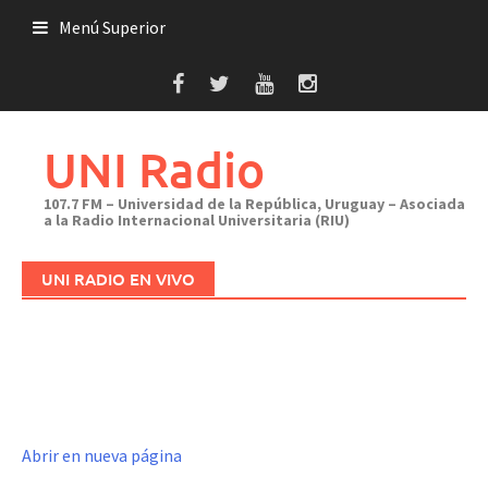
Saltar
Menú Superior
al
contenido
UNI Radio
107.7 FM – Universidad de la República, Uruguay – Asociada
a la Radio Internacional Universitaria (RIU)
UNI RADIO EN VIVO
Abrir en nueva página