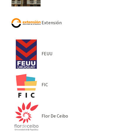
Extensión
FEUU
FIC
Flor De Ceibo