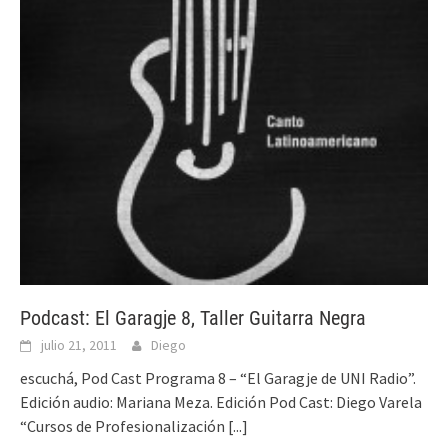
Podcast: El Garagje 8, Taller Guitarra Negra
julio 21, 2011
Diego
escuchá, Pod Cast Programa 8 – “El Garagje de UNI Radio”.
Edición audio: Mariana Meza. Edición Pod Cast: Diego Varela
“Cursos de Profesionalización
[...]