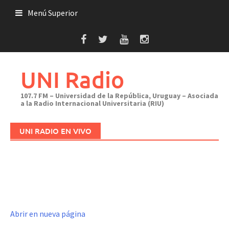
Saltar
Menú Superior
al
contenido
UNI Radio
107.7 FM – Universidad de la República, Uruguay – Asociada
a la Radio Internacional Universitaria (RIU)
UNI RADIO EN VIVO
Abrir en nueva página