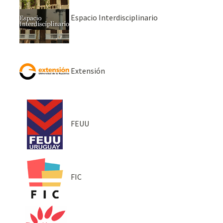
Espacio Interdisciplinario
Extensión
FEUU
FIC