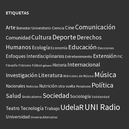
ETIQUETAS
Comunicación
Arte
Cine
Ciencia
Bienestar Universitario
Deporte
Cultura
Derechos
Comunidad
Educación
Humanos
Ecología
Economía
Elecciones
Extensión
Enfoques Interdisciplinarios
Entretenimiento
FIC
Internacional
Historia
Frikismo
Fútbol
Filosofía
género
Música
Investigación
Literatura
Miércoles de Música
Política
Nacionales
Nutrición
otra vuelta
Noticias
Periodismo
Sociedad
Salud
Sociología
Sindicalismo
Solidaridad
UNI Radio
UdelaR
Teatro
Tecnología
Trabajo
Universidad
Universo Alternativo