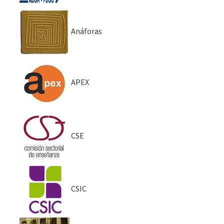
Anáforas
APEX
CSE
CSIC