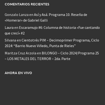
COMENTARIOS RECIENTES
Gonzalo Lanza
en
Así y Asá. Programa 10. Reseña de
«Homerar» de Gabriel Galli
Laura
en
Escaramujo #6: Columna de historia «Fue cantando
que crecí» #2
Silvana
en
Cientotrés PIM – Decimoprimer Programa, Ciclo
2024: “Barrio Nuevo Viñedo, Punta de Rieles”
Maritza Cruz Arzola
en
BILONGO – Ciclo 2024/Programa 25
– LOS METALES DEL TERROR – 2da. Parte
AHORA EN VIVO