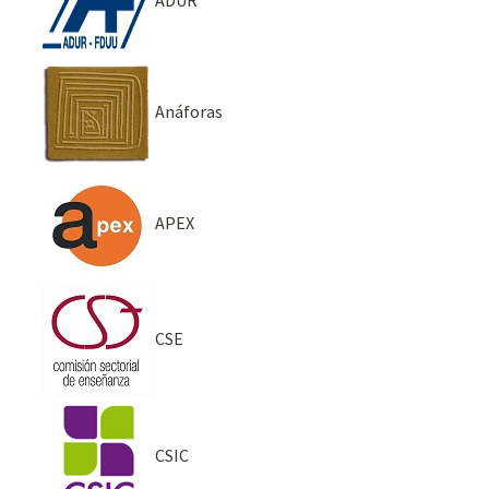
ADUR
Anáforas
APEX
CSE
CSIC