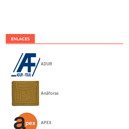
ENLACES
ADUR
Anáforas
APEX