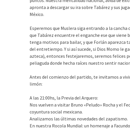
puntos. Nuestra mentalidad nacional, ávida de éxit
apronta a descargar su ira sobre Tabárez y sus jug
México.
Esperemos que Muslera siga entrando a la cancha c
que Tabárez encuentre el enganche ese que viene bu
tenga motivos para bailar, y que Forlán aparezca t
del entretiempo. Y si así sucede, si Dios Momo le g
azteca), entonces festejaremos, seremos felices p
peliaguda donde hecha raíces nuestro sentir nacion
Antes del comienzo del partido, te invitamos a viv
limón:
A las 21:00hs, la Previa del Arquero:
Nos vuelven a visitar Bruno «Peludo» Rocha y el Fec
coyuntura social mexicana.
Analizamos las últimas novedades del zapatismo.
En nuestra Rocola Mundial: un homenaje a Facundo