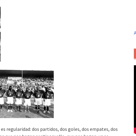
A
es regularidad: dos partidos, dos goles, dos empates, dos