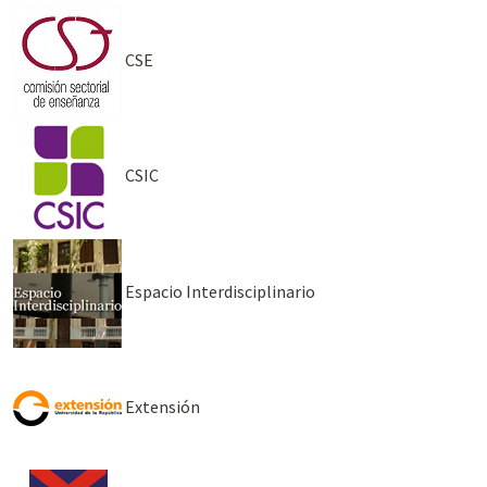
CSE
CSIC
Espacio Interdisciplinario
Extensión