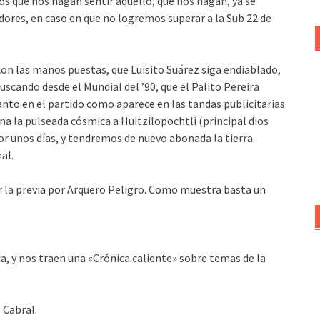
os que nos hagan sentir aquello, que nos hagan, ya se
adores, en caso en que no logremos superar a la Sub 22 de
on las manos puestas, que Luisito Suárez siga endiablado,
scando desde el Mundial del ’90, que el Palito Pereira
anto en el partido como aparece en las tandas publicitarias
ana la pulseada cósmica a Huitzilopochtli (principal dios
or unos días, y tendremos de nuevo abonada la tierra
al.
ir la previa por Arquero Peligro. Como muestra basta un
a, y nos traen una «Crónica caliente» sobre temas de la
 Cabral.