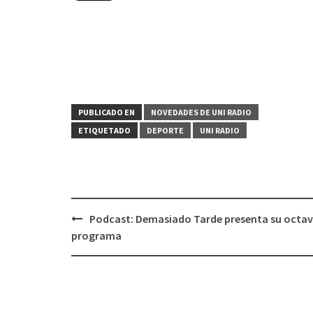
PUBLICADO EN
NOVEDADES DE UNI RADIO
ETIQUETADO
DEPORTE
UNI RADIO
Podcast: Demasiado Tarde presenta su octa
Navegación
programa
de
entradas