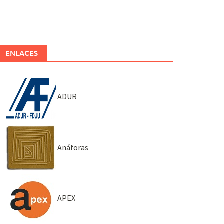
ENLACES
ADUR
Anáforas
APEX