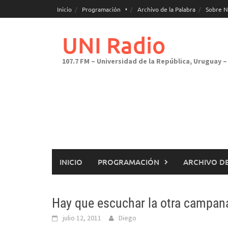
Saltar
Inicio
Programación
Archivo de la Palabra
Sobre N
al
contenido
UNI Radio
107.7 FM – Universidad de la República, Uruguay – 
INICIO
PROGRAMACIÓN
ARCHIVO DE
Hay que escuchar la otra campana
julio 12, 2011
Diego