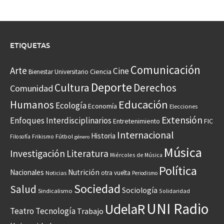
ETIQUETAS
Comunicación
Arte
Cine
Ciencia
Bienestar Universitario
Deporte
Cultura
Derechos
Comunidad
Educación
Humanos
Ecología
Economía
Elecciones
Extensión
Enfoques Interdisciplinarios
Entretenimiento
FIC
Internacional
Historia
Frikismo
Fútbol
Filosofía
género
Música
Investigación
Literatura
Miércoles de Música
Política
Nacionales
Nutrición
otra vuelta
Noticias
Periodismo
Sociedad
Salud
Sociología
Sindicalismo
Solidaridad
UNI Radio
UdelaR
Teatro
Tecnología
Trabajo