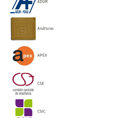
ADUR
Anáforas
APEX
CSE
CSIC