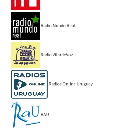
Radio Mundo Real
Radio VilardeVoz
Radios Online Uruguay
RAU