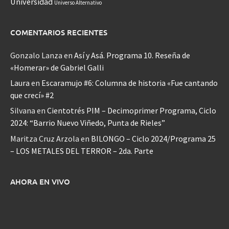
Universidad
Universo Alternativo
COMENTARIOS RECIENTES
Gonzalo Lanza
en
Así y Asá. Programa 10. Reseña de
«Homerar» de Gabriel Galli
Laura
en
Escaramujo #6: Columna de historia «Fue cantando
que crecí» #2
Silvana
en
Cientotrés PIM – Decimoprimer Programa, Ciclo
2024: “Barrio Nuevo Viñedo, Punta de Rieles”
Maritza Cruz Arzola
en
BILONGO – Ciclo 2024/Programa 25
– LOS METALES DEL TERROR – 2da. Parte
AHORA EN VIVO