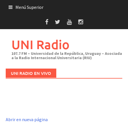
Saltar
Menú Superior
al
contenido
UNI Radio
107.7 FM – Universidad de la República, Uruguay – Asociada
a la Radio Internacional Universitaria (RIU)
UNI RADIO EN VIVO
Abrir en nueva página