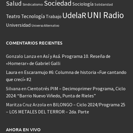
Sociedad
Salud
Sociología
Sindicalismo
Solidaridad
UNI Radio
UdelaR
Teatro
Tecnología
Trabajo
Universidad
Universo Alternativo
COMENTARIOS RECIENTES
Gonzalo Lanza
en
Así y Asá. Programa 10. Reseña de
«Homerar» de Gabriel Galli
Laura
en
Escaramujo #6: Columna de historia «Fue cantando
que crecí» #2
Silvana
en
Cientotrés PIM – Decimoprimer Programa, Ciclo
2024: “Barrio Nuevo Viñedo, Punta de Rieles”
Maritza Cruz Arzola
en
BILONGO – Ciclo 2024/Programa 25
– LOS METALES DEL TERROR – 2da. Parte
AHORA EN VIVO