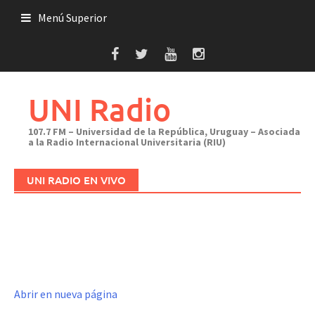
Saltar
Menú Superior
al
contenido
UNI Radio
107.7 FM – Universidad de la República, Uruguay – Asociada
a la Radio Internacional Universitaria (RIU)
UNI RADIO EN VIVO
Abrir en nueva página