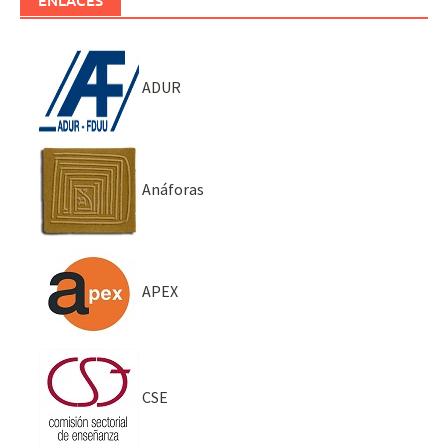
ENLACES
ADUR
Anáforas
APEX
CSE