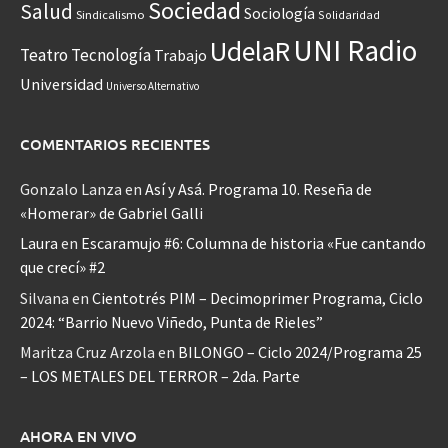
Sociedad
Salud
Sociología
Sindicalismo
Solidaridad
UNI Radio
UdelaR
Teatro
Tecnología
Trabajo
Universidad
Universo Alternativo
COMENTARIOS RECIENTES
Gonzalo Lanza
en
Así y Asá. Programa 10. Reseña de
«Homerar» de Gabriel Galli
Laura
en
Escaramujo #6: Columna de historia «Fue cantando
que crecí» #2
Silvana
en
Cientotrés PIM – Decimoprimer Programa, Ciclo
2024: “Barrio Nuevo Viñedo, Punta de Rieles”
Maritza Cruz Arzola
en
BILONGO – Ciclo 2024/Programa 25
– LOS METALES DEL TERROR – 2da. Parte
AHORA EN VIVO