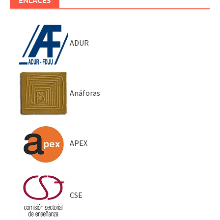
ADUR
Anáforas
APEX
CSE