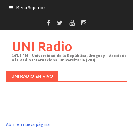
Saltar
Menú Superior
al
contenido
UNI Radio
107.7 FM – Universidad de la República, Uruguay – Asociada
a la Radio Internacional Universitaria (RIU)
UNI RADIO EN VIVO
Abrir en nueva página