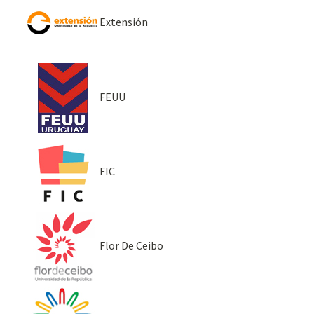
Extensión
FEUU
FIC
Flor De Ceibo