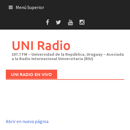
Saltar
Menú Superior
al
contenido
UNI Radio
107.7 FM – Universidad de la República, Uruguay – Asociada
a la Radio Internacional Universitaria (RIU)
UNI RADIO EN VIVO
Abrir en nueva página