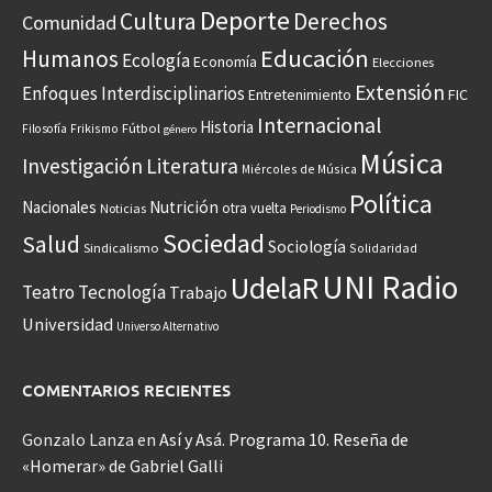
Deporte
Cultura
Derechos
Comunidad
Educación
Humanos
Ecología
Economía
Elecciones
Extensión
Enfoques Interdisciplinarios
Entretenimiento
FIC
Internacional
Historia
Frikismo
Fútbol
Filosofía
género
Música
Investigación
Literatura
Miércoles de Música
Política
Nacionales
Nutrición
otra vuelta
Noticias
Periodismo
Sociedad
Salud
Sociología
Sindicalismo
Solidaridad
UNI Radio
UdelaR
Teatro
Tecnología
Trabajo
Universidad
Universo Alternativo
COMENTARIOS RECIENTES
Gonzalo Lanza
en
Así y Asá. Programa 10. Reseña de
«Homerar» de Gabriel Galli