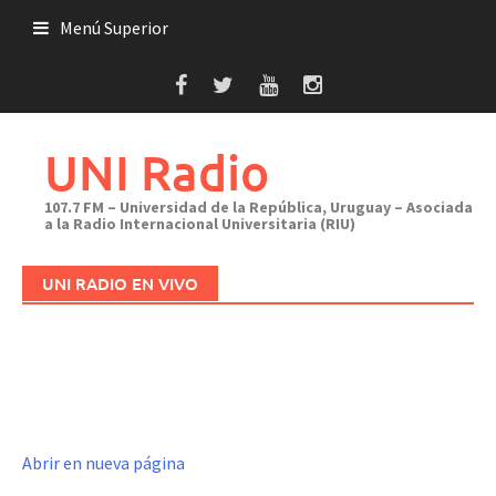
Saltar
Menú Superior
al
contenido
UNI Radio
107.7 FM – Universidad de la República, Uruguay – Asociada
a la Radio Internacional Universitaria (RIU)
UNI RADIO EN VIVO
Abrir en nueva página