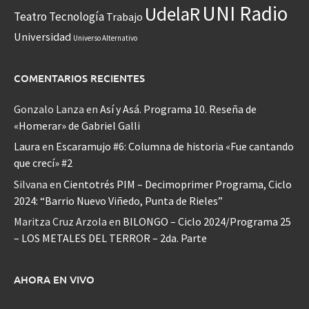
UNI Radio
UdelaR
Teatro
Tecnología
Trabajo
Universidad
Universo Alternativo
COMENTARIOS RECIENTES
Gonzalo Lanza
en
Así y Asá. Programa 10. Reseña de
«Homerar» de Gabriel Galli
Laura
en
Escaramujo #6: Columna de historia «Fue cantando
que crecí» #2
Silvana
en
Cientotrés PIM – Decimoprimer Programa, Ciclo
2024: “Barrio Nuevo Viñedo, Punta de Rieles”
Maritza Cruz Arzola
en
BILONGO – Ciclo 2024/Programa 25
– LOS METALES DEL TERROR – 2da. Parte
AHORA EN VIVO