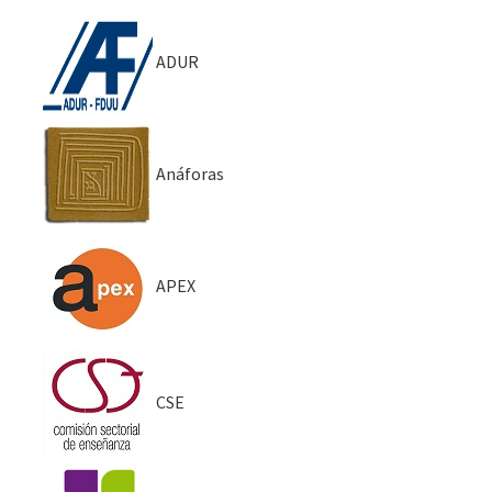
ADUR
Anáforas
APEX
CSE