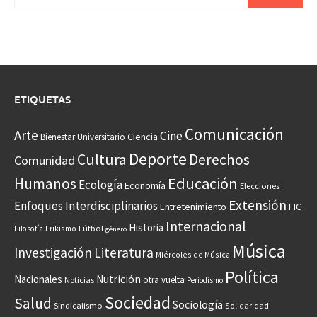
ETIQUETAS
Comunicación
Arte
Cine
Ciencia
Bienestar Universitario
Deporte
Cultura
Derechos
Comunidad
Educación
Humanos
Ecología
Economía
Elecciones
Extensión
Enfoques Interdisciplinarios
Entretenimiento
FIC
Internacional
Historia
Frikismo
Fútbol
Filosofía
género
Música
Investigación
Literatura
Miércoles de Música
Política
Nacionales
Nutrición
otra vuelta
Noticias
Periodismo
Sociedad
Salud
Sociología
Sindicalismo
Solidaridad