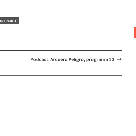
de
flecha
arriba/abajo
UNI RADIO
para
aumentar
o
disminuir
el
Podcast: Arquero Peligro, programa 10
volumen.