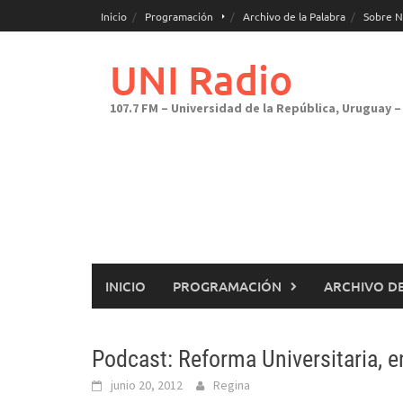
Saltar
Inicio
Programación
Archivo de la Palabra
Sobre N
al
contenido
UNI Radio
107.7 FM – Universidad de la República, Uruguay – 
INICIO
PROGRAMACIÓN
ARCHIVO DE
Podcast: Reforma Universitaria, e
junio 20, 2012
Regina