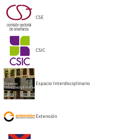
CSE
CSIC
Espacio Interdisciplinario
Extensión