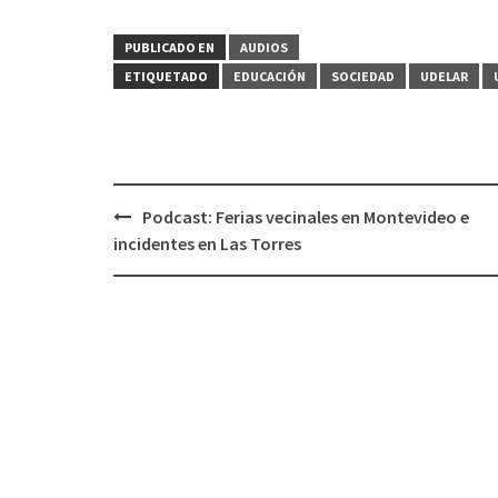
PUBLICADO EN
AUDIOS
ETIQUETADO
EDUCACIÓN
SOCIEDAD
UDELAR
Podcast: Ferias vecinales en Montevideo e
Navegación
incidentes en Las Torres
de
entradas