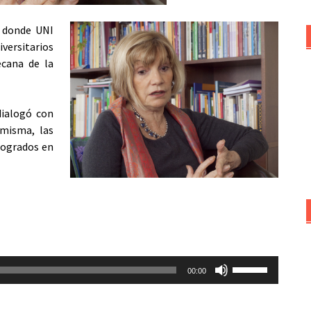
 donde UNI
iversitarios
ecana de la
dialogó con
 misma, las
 logrados en
Utiliza
00:00
las
teclas