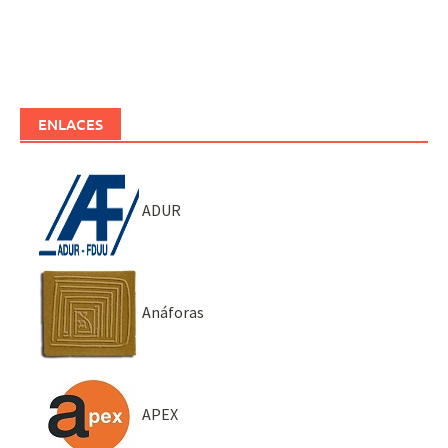
ENLACES
ADUR
Anáforas
APEX