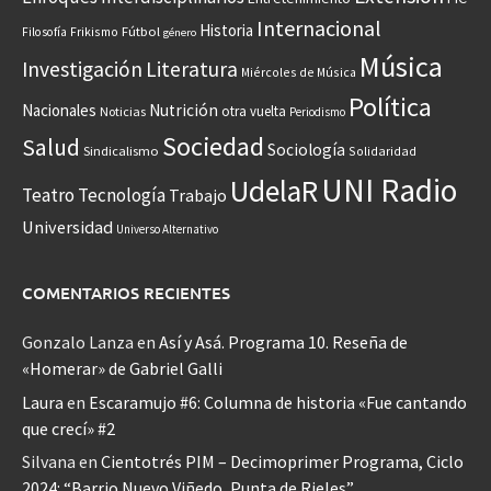
Internacional
Historia
Frikismo
Fútbol
Filosofía
género
Música
Investigación
Literatura
Miércoles de Música
Política
Nacionales
Nutrición
otra vuelta
Noticias
Periodismo
Sociedad
Salud
Sociología
Sindicalismo
Solidaridad
UNI Radio
UdelaR
Teatro
Tecnología
Trabajo
Universidad
Universo Alternativo
COMENTARIOS RECIENTES
Gonzalo Lanza
en
Así y Asá. Programa 10. Reseña de
«Homerar» de Gabriel Galli
Laura
en
Escaramujo #6: Columna de historia «Fue cantando
que crecí» #2
Silvana
en
Cientotrés PIM – Decimoprimer Programa, Ciclo
2024: “Barrio Nuevo Viñedo, Punta de Rieles”