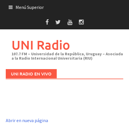
Saltar
Menú Superior
al
contenido
UNI Radio
107.7 FM – Universidad de la República, Uruguay – Asociada
a la Radio Internacional Universitaria (RIU)
UNI RADIO EN VIVO
Abrir en nueva página