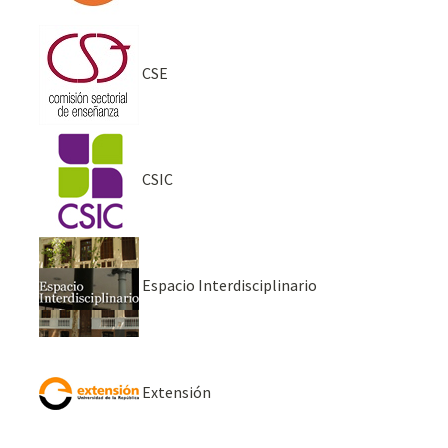
CSE
CSIC
Espacio Interdisciplinario
Extensión