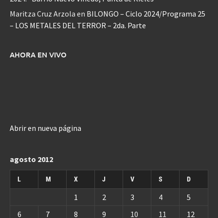
Maritza Cruz Arzola
en
BILONGO – Ciclo 2024/Programa 25
– LOS METALES DEL TERROR – 2da. Parte
AHORA EN VIVO
Abrir en nueva página
agosto 2012
L
M
X
J
V
S
D
1
2
3
4
5
6
7
8
9
10
11
12