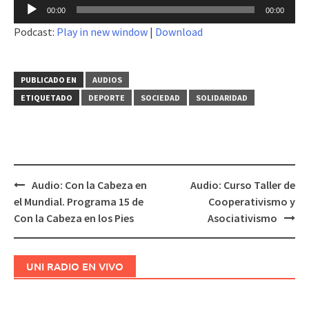
Reproductor
00:00
00:00
de
Podcast:
Play in new window
|
Download
audio
PUBLICADO EN
AUDIOS
ETIQUETADO
DEPORTE
SOCIEDAD
SOLIDARIDAD
Audio: Con la Cabeza en
Audio: Curso Taller de
Navegación
el Mundial. Programa 15 de
Cooperativismo y
de
Con la Cabeza en los Pies
Asociativismo
entradas
UNI RADIO EN VIVO