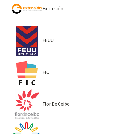
Extensión
FEUU
FIC
Flor De Ceibo