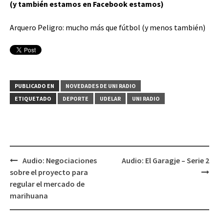
(y también estamos en Facebook estamos)
Arquero Peligro: mucho más que fútbol (y menos también)
PUBLICADO EN
NOVEDADES DE UNI RADIO
ETIQUETADO
DEPORTE
UDELAR
UNI RADIO
Audio: Negociaciones
Audio: El Garagje – Serie 2
Navegación
sobre el proyecto para
de
regular el mercado de
entradas
marihuana