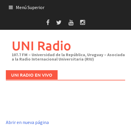
Saltar
Menú Superior
al
contenido
UNI Radio
107.7 FM – Universidad de la República, Uruguay – Asociada
a la Radio Internacional Universitaria (RIU)
UNI RADIO EN VIVO
Abrir en nueva página