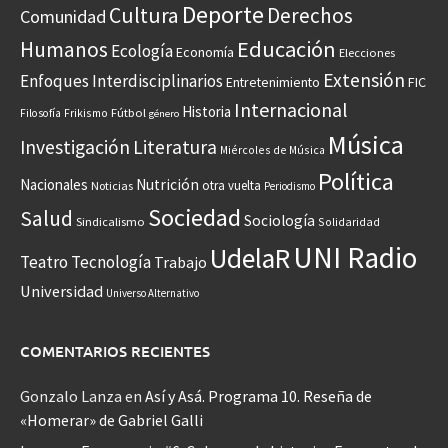
Deporte
Cultura
Derechos
Comunidad
Educación
Humanos
Ecología
Economía
Elecciones
Extensión
Enfoques Interdisciplinarios
Entretenimiento
FIC
Internacional
Historia
Frikismo
Fútbol
Filosofía
género
Música
Investigación
Literatura
Miércoles de Música
Política
Nacionales
Nutrición
otra vuelta
Noticias
Periodismo
Sociedad
Salud
Sociología
Sindicalismo
Solidaridad
UNI Radio
UdelaR
Teatro
Tecnología
Trabajo
Universidad
Universo Alternativo
COMENTARIOS RECIENTES
Gonzalo Lanza
en
Así y Asá. Programa 10. Reseña de
«Homerar» de Gabriel Galli