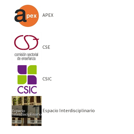
APEX
CSE
CSIC
Espacio Interdisciplinario