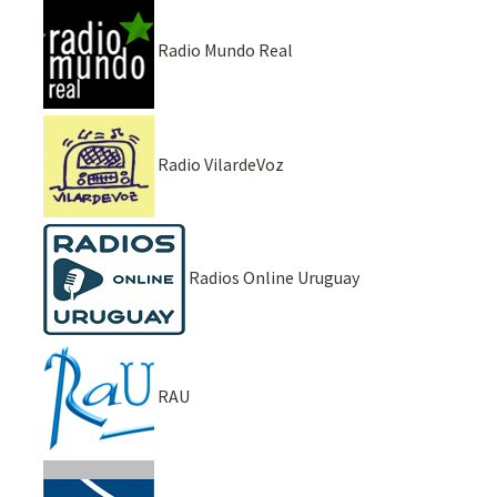
Radio Mundo Real
Radio VilardeVoz
Radios Online Uruguay
RAU