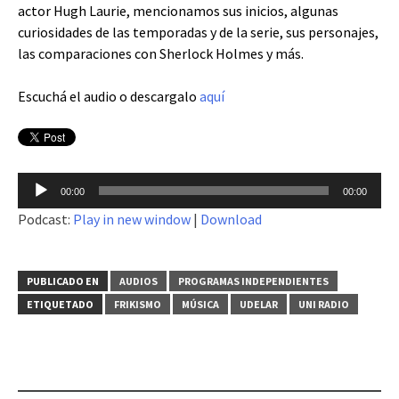
actor Hugh Laurie, mencionamos sus inicios, algunas
curiosidades de las temporadas y de la serie, sus personajes,
las comparaciones con Sherlock Holmes y más.
Escuchá el audio o descargalo
aquí
Reproductor
00:00
00:00
de
Podcast:
Play in new window
|
Download
audio
PUBLICADO EN
AUDIOS
PROGRAMAS INDEPENDIENTES
ETIQUETADO
FRIKISMO
MÚSICA
UDELAR
UNI RADIO