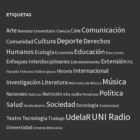
ETIQUETAS
Comunicación
Arte
Cine
Ciencia
Bienestar Universitario
Deporte
Cultura
Derechos
Comunidad
Educación
Humanos
Ecología
Economía
Elecciones
Extensión
Enfoques Interdisciplinarios
Entretenimiento
FIC
Internacional
Historia
Frikismo
Fútbol
Filosofía
género
Música
Investigación
Literatura
Miércoles de Música
Política
Nacionales
Nutrición
otra vuelta
Noticias
Periodismo
Sociedad
Salud
Sociología
Sindicalismo
Solidaridad
UNI Radio
UdelaR
Teatro
Tecnología
Trabajo
Universidad
Universo Alternativo