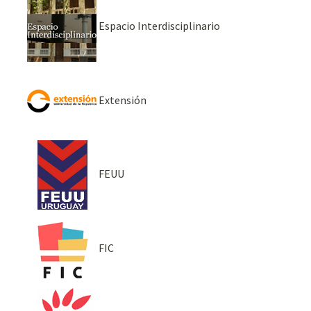
Espacio Interdisciplinario
Extensión
FEUU
FIC