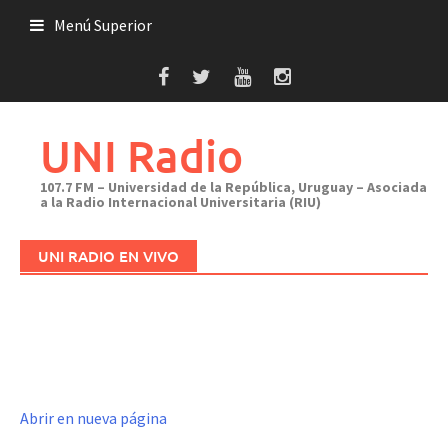
Saltar
Menú Superior
al
contenido
UNI Radio
107.7 FM – Universidad de la República, Uruguay – Asociada
a la Radio Internacional Universitaria (RIU)
UNI RADIO EN VIVO
Abrir en nueva página