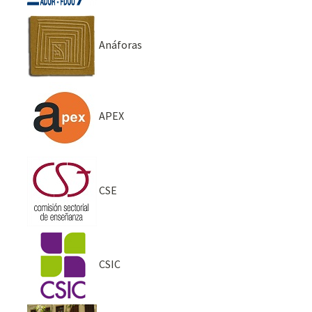
Anáforas
APEX
CSE
CSIC