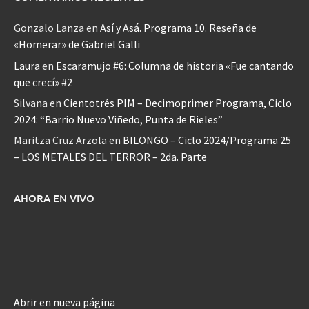
Gonzalo Lanza
en
Así y Asá. Programa 10. Reseña de
«Homerar» de Gabriel Galli
Laura
en
Escaramujo #6: Columna de historia «Fue cantando
que crecí» #2
Silvana
en
Cientotrés PIM – Decimoprimer Programa, Ciclo
2024: “Barrio Nuevo Viñedo, Punta de Rieles”
Maritza Cruz Arzola
en
BILONGO – Ciclo 2024/Programa 25
– LOS METALES DEL TERROR – 2da. Parte
AHORA EN VIVO
Abrir en nueva página