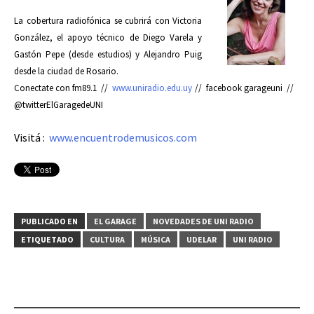
La cobertura radiofónica se cubrirá con Victoria
González, el apoyo técnico de Diego Varela y
Gastón Pepe (desde estudios) y Alejandro Puig
desde la ciudad de Rosario.
Conectate con fm89.1 //
www.uniradio.edu.uy
// facebook garageuni //
@twitterElGaragedeUNI
Visitá :
www.encuentrodemusicos.com
PUBLICADO EN
EL GARAGE
NOVEDADES DE UNI RADIO
ETIQUETADO
CULTURA
MÚSICA
UDELAR
UNI RADIO