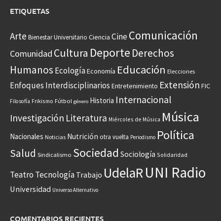
ETIQUETAS
Comunicación
Arte
Cine
Ciencia
Bienestar Universitario
Deporte
Cultura
Derechos
Comunidad
Educación
Humanos
Ecología
Economía
Elecciones
Extensión
Enfoques Interdisciplinarios
Entretenimiento
FIC
Internacional
Historia
Frikismo
Fútbol
Filosofía
género
Música
Investigación
Literatura
Miércoles de Música
Política
Nacionales
Nutrición
otra vuelta
Noticias
Periodismo
Sociedad
Salud
Sociología
Sindicalismo
Solidaridad
UNI Radio
UdelaR
Teatro
Tecnología
Trabajo
Universidad
Universo Alternativo
COMENTARIOS RECIENTES