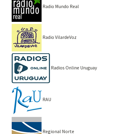
Radio Mundo Real
Radio VilardeVoz
Radios Online Uruguay
RAU
Regional Norte