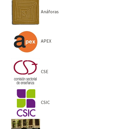
Anáforas
APEX
CSE
CSIC