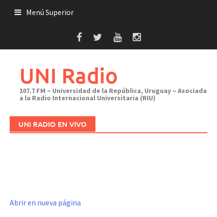
Saltar
Menú Superior
al
contenido
UNI Radio
107.7 FM – Universidad de la República, Uruguay – Asociada
a la Radio Internacional Universitaria (RIU)
UNI RADIO EN VIVO
Abrir en nueva página