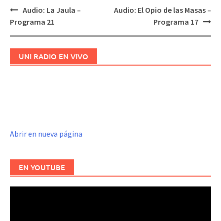
Audio: La Jaula –
Audio: El Opio de las Masas –
Navegación
Programa 21
Programa 17
de
entradas
UNI RADIO EN VIVO
Abrir en nueva página
EN YOUTUBE