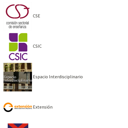
CSE
CSIC
Espacio Interdisciplinario
Extensión