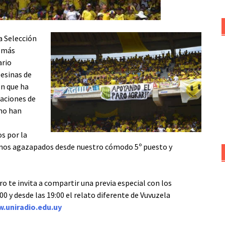
a Selección
s más
ario
esinas de
ón que ha
taciones de
 no han
s por la
remos agazapados desde nuestro cómodo 5º puesto y
o te invita a compartir una previa especial con los
0 y desde las 19:00 el relato diferente de Vuvuzela
.uniradio.edu.uy