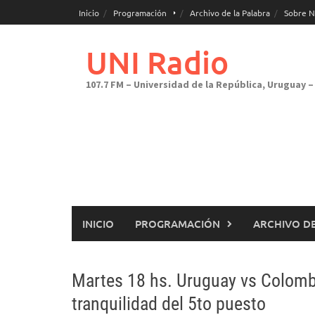
Saltar
Inicio
Programación
Archivo de la Palabra
Sobre N
al
contenido
UNI Radio
107.7 FM – Universidad de la República, Uruguay – 
INICIO
PROGRAMACIÓN
ARCHIVO DE
Martes 18 hs. Uruguay vs Colombi
tranquilidad del 5to puesto