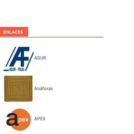
ENLACES
ADUR
Anáforas
APEX