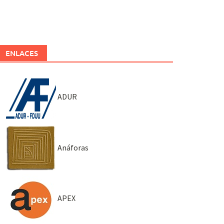
ENLACES
ADUR
Anáforas
APEX