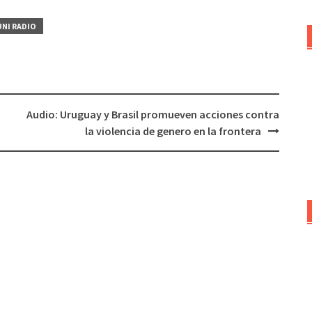
arriba/abajo
UNI RADIO
para
aumentar
o
disminuir
el
Audio: Uruguay y Brasil promueven acciones contra
volumen.
la violencia de genero en la frontera