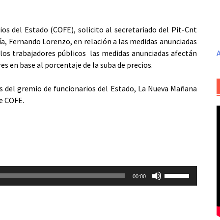
s del Estado (COFE), solicito al secretariado del Pit-Cnt
ía, Fernando Lorenzo, en relación a las medidas anunciadas
n los trabajadores públicos las medidas anunciadas afectán
A
s en base al porcentaje de la suba de precios.
s del gremio de funcionarios del Estado, La Nueva Mañana
de COFE.
Utiliza
00:00
las
teclas
de
flecha