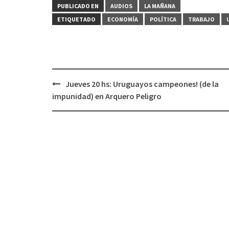
PUBLICADO EN
AUDIOS
LA MAÑANA
ETIQUETADO
ECONOMÍA
POLÍTICA
TRABAJO
Jueves 20 hs: Uruguayos campeones! (de la
Navegación
impunidad) en Arquero Peligro
de
entradas