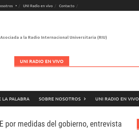
osotros
UNI Radio en vivo
Contacto
Asociada a la Radio Internacional Universitaria (RIU)
UNI RADIO EN VIVO
 LA PALABRA
SOBRE NOSOTROS
UNI RADIO EN VIVO
Abrir en nueva página
E por medidas del gobierno, entrevista