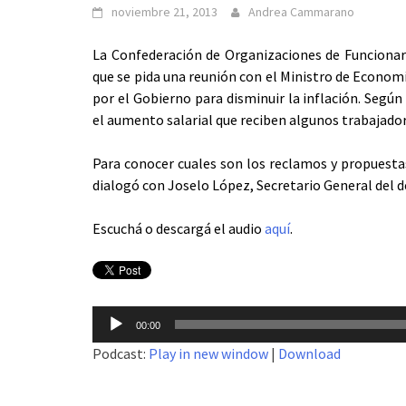
noviembre 21, 2013
Andrea Cammarano
La Confederación de Organizaciones de Funcionario
que se pida una reunión con el Ministro de Econom
por el Gobierno para disminuir la inflación. Segú
el aumento salarial que reciben algunos trabajadore
Para conocer cuales son los reclamos y propuesta
dialogó con Joselo López, Secretario General del 
Escuchá o descargá el audio
aquí
.
Reproductor
00:00
de
Podcast:
Play in new window
|
Download
audio