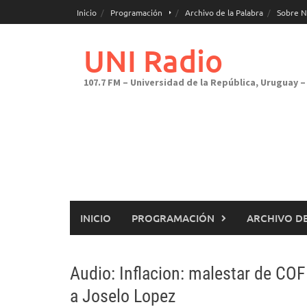
Saltar
Inicio
Programación
Archivo de la Palabra
Sobre N
al
contenido
UNI Radio
107.7 FM – Universidad de la República, Uruguay – 
INICIO
PROGRAMACIÓN
ARCHIVO DE
Audio: Inflacion: malestar de COF
a Joselo Lopez