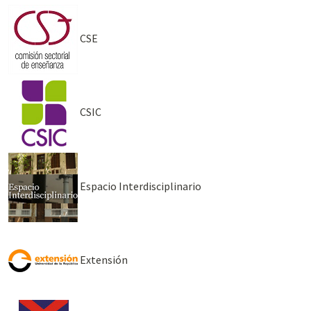
CSE
CSIC
Espacio Interdisciplinario
Extensión