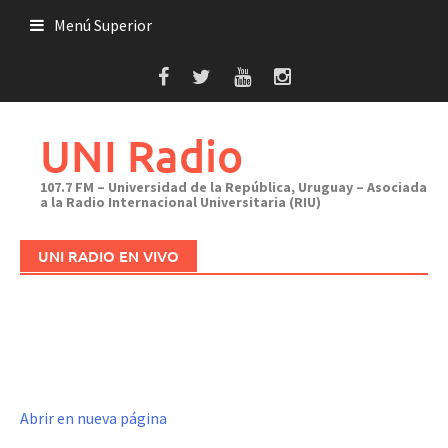
Saltar
Menú Superior
al
contenido
UNI Radio
107.7 FM – Universidad de la República, Uruguay – Asociada
a la Radio Internacional Universitaria (RIU)
UNI RADIO EN VIVO
Abrir en nueva página