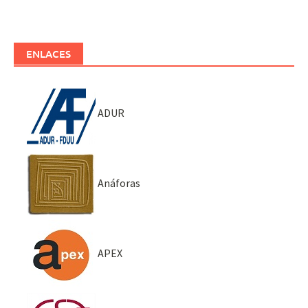
ENLACES
ADUR
Anáforas
APEX