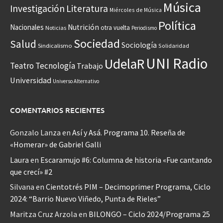
Música
Investigación
Literatura
Miércoles de Música
Política
Nacionales
Nutrición
otra vuelta
Noticias
Periodismo
Sociedad
Salud
Sociología
Sindicalismo
Solidaridad
UNI Radio
UdelaR
Teatro
Tecnología
Trabajo
Universidad
Universo Alternativo
COMENTARIOS RECIENTES
Gonzalo Lanza
en
Así y Asá. Programa 10. Reseña de
«Homerar» de Gabriel Galli
Laura
en
Escaramujo #6: Columna de historia «Fue cantando
que crecí» #2
Silvana
en
Cientotrés PIM – Decimoprimer Programa, Ciclo
2024: “Barrio Nuevo Viñedo, Punta de Rieles”
Maritza Cruz Arzola
en
BILONGO – Ciclo 2024/Programa 25