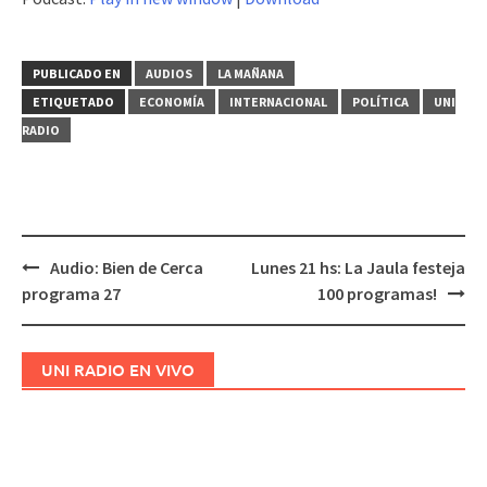
audio
PUBLICADO EN
AUDIOS
LA MAÑANA
ETIQUETADO
ECONOMÍA
INTERNACIONAL
POLÍTICA
UNI
RADIO
Audio: Bien de Cerca
Lunes 21 hs: La Jaula festeja
Navegación
programa 27
100 programas!
de
entradas
UNI RADIO EN VIVO