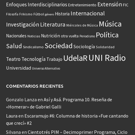
Extensión
Enfoques Interdisciplinarios
Entretenimiento
FIC
Internacional
Historia
Frikismo
Fútbol
Filosofía
género
Música
Investigación
Literatura
Miércoles de Música
Política
Nacionales
Nutrición
otra vuelta
Noticias
Periodismo
Sociedad
Salud
Sociología
Sindicalismo
Solidaridad
UNI Radio
UdelaR
Teatro
Tecnología
Trabajo
Universidad
Universo Alternativo
COMENTARIOS RECIENTES
Gonzalo Lanza
en
Así y Asá. Programa 10. Reseña de
«Homerar» de Gabriel Galli
Laura
en
Escaramujo #6: Columna de historia «Fue cantando
que crecí» #2
Silvana
en
Cientotrés PIM – Decimoprimer Programa, Ciclo