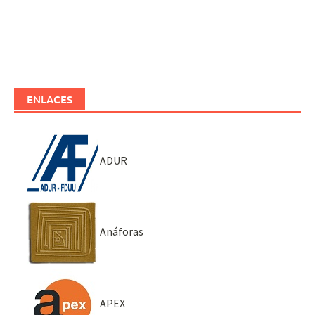
ENLACES
ADUR
Anáforas
APEX