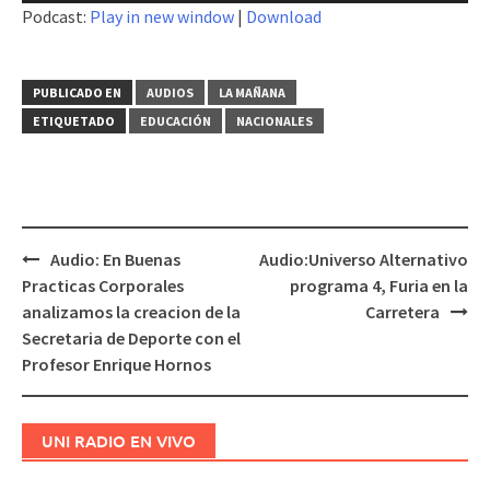
Podcast:
Play in new window
|
Download
audio
PUBLICADO EN
AUDIOS
LA MAÑANA
ETIQUETADO
EDUCACIÓN
NACIONALES
Audio: En Buenas
Audio:Universo Alternativo
Navegación
Practicas Corporales
programa 4, Furia en la
de
analizamos la creacion de la
Carretera
entradas
Secretaria de Deporte con el
Profesor Enrique Hornos
UNI RADIO EN VIVO