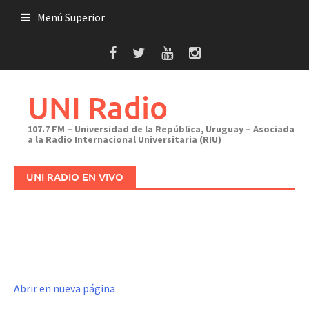
Saltar
Menú Superior
al
contenido
UNI Radio
107.7 FM – Universidad de la República, Uruguay – Asociada
a la Radio Internacional Universitaria (RIU)
UNI RADIO EN VIVO
Abrir en nueva página