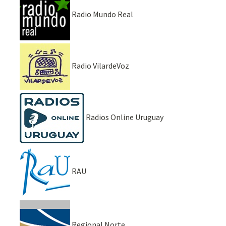
Radio Mundo Real
Radio VilardeVoz
Radios Online Uruguay
RAU
Regional Norte