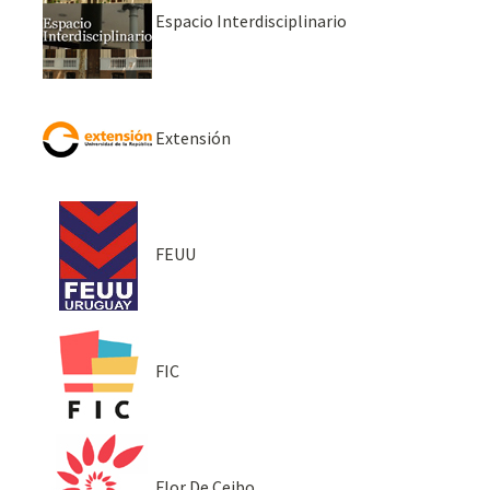
Espacio Interdisciplinario
Extensión
FEUU
FIC
Flor De Ceibo