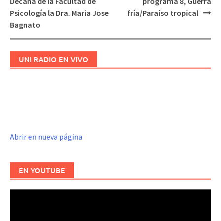
Decana de la Facultad de
programa 8, Guerra
de
Psicología la Dra. Maria Jose
fría/Paraíso tropical
entradas
Bagnato
UNI RADIO EN VIVO
Abrir en nueva página
EN YOUTUBE