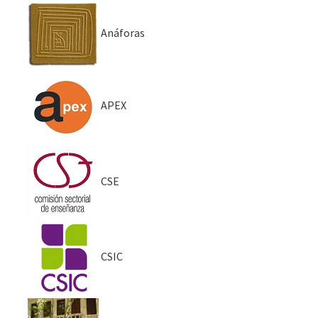
Anáforas
APEX
CSE
CSIC