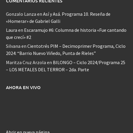
COMENTARIOS RECIENTES
Gonzalo Lanza
en
Así y Asá. Programa 10. Reseña de
«Homerar» de Gabriel Galli
Laura
en
Escaramujo #6: Columna de historia «Fue cantando
que crecí» #2
Silvana
en
Cientotrés PIM – Decimoprimer Programa, Ciclo
2024: “Barrio Nuevo Viñedo, Punta de Rieles”
Maritza Cruz Arzola
en
BILONGO – Ciclo 2024/Programa 25
– LOS METALES DEL TERROR – 2da. Parte
AHORA EN VIVO
Abrir en nueva página