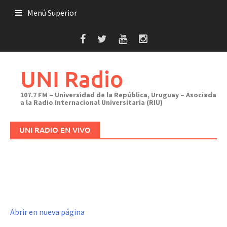
Saltar
Menú Superior
al
contenido
UNI Radio
107.7 FM – Universidad de la República, Uruguay – Asociada
a la Radio Internacional Universitaria (RIU)
UNI RADIO EN VIVO
Abrir en nueva página