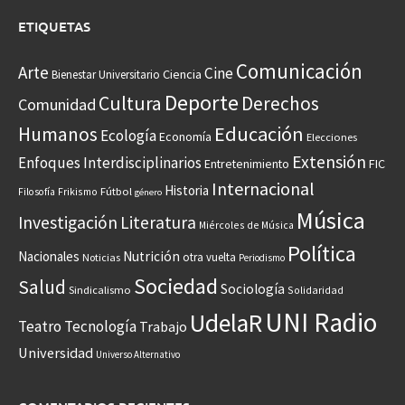
ETIQUETAS
Comunicación
Arte
Cine
Ciencia
Bienestar Universitario
Deporte
Cultura
Derechos
Comunidad
Educación
Humanos
Ecología
Economía
Elecciones
Extensión
Enfoques Interdisciplinarios
Entretenimiento
FIC
Internacional
Historia
Frikismo
Fútbol
Filosofía
género
Música
Investigación
Literatura
Miércoles de Música
Política
Nacionales
Nutrición
otra vuelta
Noticias
Periodismo
Sociedad
Salud
Sociología
Sindicalismo
Solidaridad
UNI Radio
UdelaR
Teatro
Tecnología
Trabajo
Universidad
Universo Alternativo