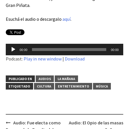
Gran Piñata.
Esuchá el audio o descargalo
aquí
.
Reproductor
00:00
00:00
de
Podcast:
Play in new window
|
Download
audio
PUBLICADO EN
AUDIOS
LA MAÑANA
ETIQUETADO
CULTURA
ENTRETENIMIENTO
MÚSICA
Audio: Fue electa como
Audio: El Opio de las masas
Navegación