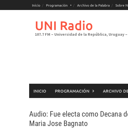
Saltar
Inicio
Programación
Archivo de la Palabra
Sobre N
al
contenido
UNI Radio
107.7 FM – Universidad de la República, Uruguay – 
INICIO
PROGRAMACIÓN
ARCHIVO DE
Audio: Fue electa como Decana de 
Maria Jose Bagnato