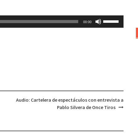
Utiliza
00:00
las
teclas
de
flecha
arriba/abajo
para
aumentar
o
disminuir
el
Audio: Cartelera de espectáculos con entrevista a
volumen.
Pablo Silvera de Once Tiros