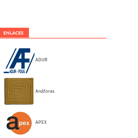
ENLACES
ADUR
Anáforas
APEX