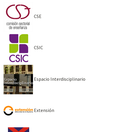
CSE
CSIC
Espacio Interdisciplinario
Extensión