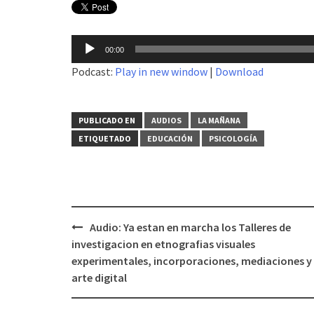
Reproductor
00:00
de
Podcast:
Play in new window
|
Download
audio
PUBLICADO EN
AUDIOS
LA MAÑANA
ETIQUETADO
EDUCACIÓN
PSICOLOGÍA
Audio: Ya estan en marcha los Talleres de
Navegación
investigacion en etnografias visuales
de
experimentales, incorporaciones, mediaciones y
entradas
arte digital