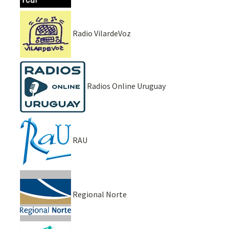
Radio VilardeVoz
Radios Online Uruguay
RAU
Regional Norte