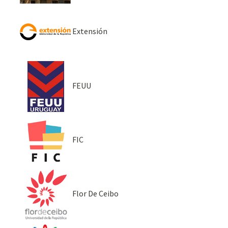
Extensión
FEUU
FIC
Flor De Ceibo