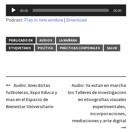
Reproductor
00:00
00:00
de
Podcast:
Play in new window
|
Download
audio
PUBLICADO EN
AUDIOS
LA MAÑANA
ETIQUETADO
POLÍTICA
PRÁCTICAS CORPORALES
SALUD
Audio: Anecdotas
Audio: Ya estan en marcha
Navegación
futboleras, Expo Educa y
los Talleres de investigacion
de
mas en el Espacio de
en etnografias visuales
entradas
Bienestar Universitario
experimentales,
incorporaciones,
mediaciones y arte digital