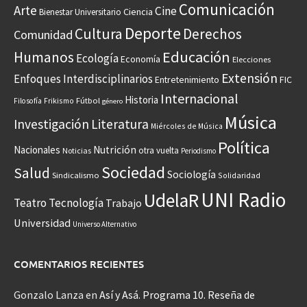
Comunicación
Arte
Cine
Ciencia
Bienestar Universitario
Deporte
Cultura
Derechos
Comunidad
Educación
Humanos
Ecología
Economía
Elecciones
Extensión
Enfoques Interdisciplinarios
Entretenimiento
FIC
Internacional
Historia
Frikismo
Fútbol
Filosofía
género
Música
Investigación
Literatura
Miércoles de Música
Política
Nacionales
Nutrición
otra vuelta
Noticias
Periodismo
Sociedad
Salud
Sociología
Sindicalismo
Solidaridad
UNI Radio
UdelaR
Teatro
Tecnología
Trabajo
Universidad
Universo Alternativo
COMENTARIOS RECIENTES
Gonzalo Lanza
en
Así y Asá. Programa 10. Reseña de