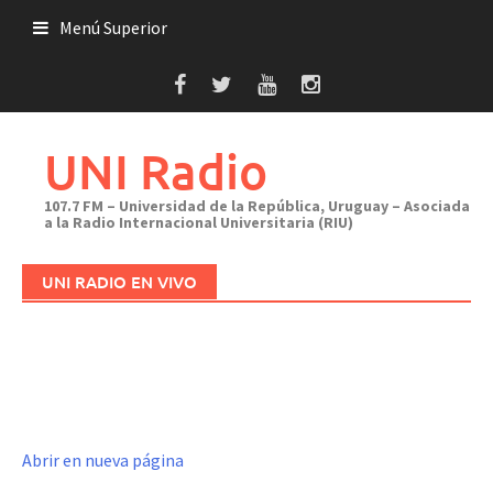
Saltar
Menú Superior
al
contenido
UNI Radio
107.7 FM – Universidad de la República, Uruguay – Asociada
a la Radio Internacional Universitaria (RIU)
UNI RADIO EN VIVO
Abrir en nueva página