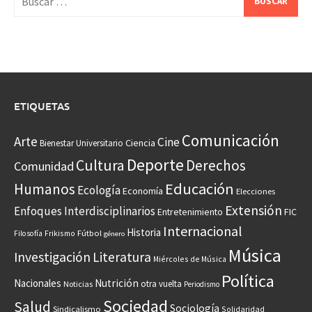
ETIQUETAS
Comunicación
Arte
Cine
Ciencia
Bienestar Universitario
Deporte
Cultura
Derechos
Comunidad
Educación
Humanos
Ecología
Economía
Elecciones
Extensión
Enfoques Interdisciplinarios
Entretenimiento
FIC
Internacional
Historia
Frikismo
Fútbol
Filosofía
género
Música
Investigación
Literatura
Miércoles de Música
Política
Nacionales
Nutrición
otra vuelta
Noticias
Periodismo
Sociedad
Salud
Sociología
Sindicalismo
Solidaridad