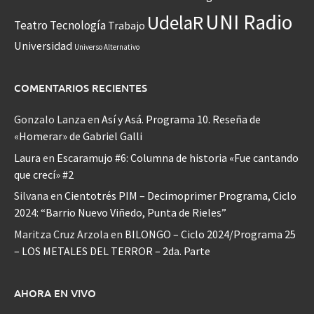
UNI Radio
UdelaR
Teatro
Tecnología
Trabajo
Universidad
Universo Alternativo
COMENTARIOS RECIENTES
Gonzalo Lanza
en
Así y Asá. Programa 10. Reseña de
«Homerar» de Gabriel Galli
Laura
en
Escaramujo #6: Columna de historia «Fue cantando
que crecí» #2
Silvana
en
Cientotrés PIM – Decimoprimer Programa, Ciclo
2024: “Barrio Nuevo Viñedo, Punta de Rieles”
Maritza Cruz Arzola
en
BILONGO – Ciclo 2024/Programa 25
– LOS METALES DEL TERROR – 2da. Parte
AHORA EN VIVO