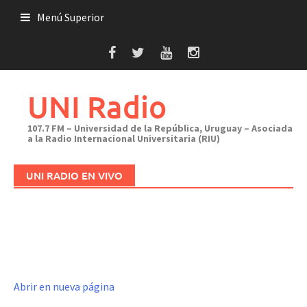
Saltar
Menú Superior
al
contenido
UNI Radio
107.7 FM – Universidad de la República, Uruguay – Asociada
a la Radio Internacional Universitaria (RIU)
UNI RADIO EN VIVO
Abrir en nueva página