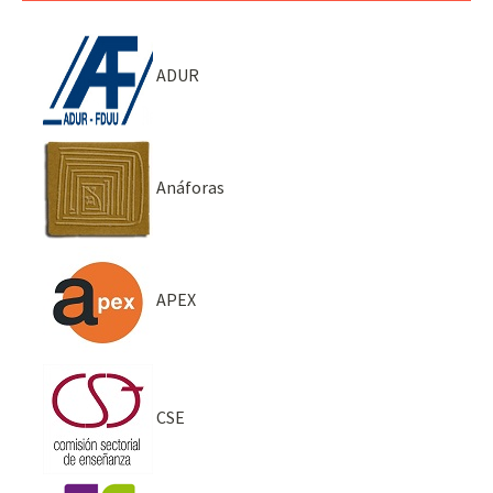
ADUR
Anáforas
APEX
CSE