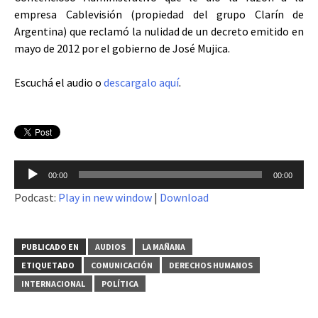
empresa Cablevisión (propiedad del grupo Clarín de
Argentina) que reclamó la nulidad de un decreto emitido en
mayo de 2012 por el gobierno de José Mujica.
Escuchá el audio o
descargalo aquí
.
Reproductor
00:00
00:00
de
Podcast:
Play in new window
|
Download
audio
PUBLICADO EN
AUDIOS
LA MAÑANA
ETIQUETADO
COMUNICACIÓN
DERECHOS HUMANOS
INTERNACIONAL
POLÍTICA