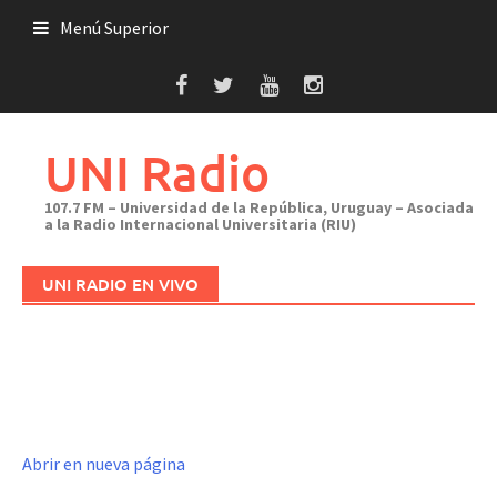
Saltar
Menú Superior
al
contenido
UNI Radio
107.7 FM – Universidad de la República, Uruguay – Asociada
a la Radio Internacional Universitaria (RIU)
UNI RADIO EN VIVO
Abrir en nueva página