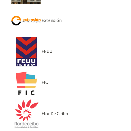
Extensión
FEUU
FIC
Flor De Ceibo