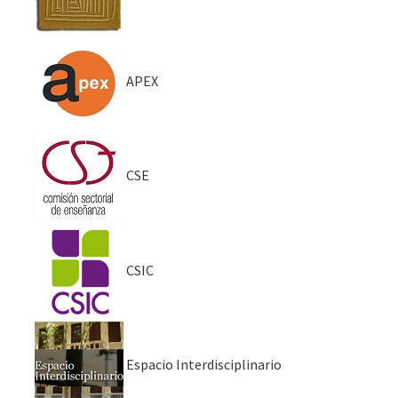
APEX
CSE
CSIC
Espacio Interdisciplinario