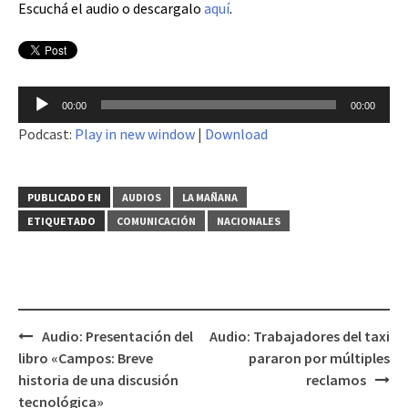
Escuchá el audio o descargalo
aquí
.
Reproductor
00:00
00:00
de
Podcast:
Play in new window
|
Download
audio
PUBLICADO EN
AUDIOS
LA MAÑANA
ETIQUETADO
COMUNICACIÓN
NACIONALES
Audio: Presentación del
Audio: Trabajadores del taxi
Navegación
libro «Campos: Breve
pararon por múltiples
de
historia de una discusión
reclamos
entradas
tecnológica»