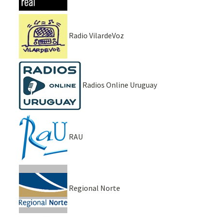
Radio VilardeVoz
Radios Online Uruguay
RAU
Regional Norte