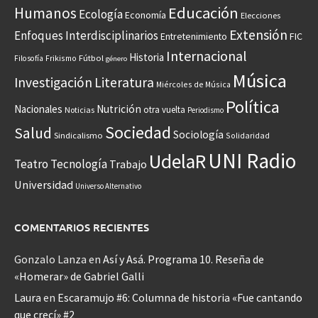
Educación
Humanos
Ecología
Economía
Elecciones
Extensión
Enfoques Interdisciplinarios
Entretenimiento
FIC
Internacional
Historia
Frikismo
Fútbol
Filosofía
género
Música
Investigación
Literatura
Miércoles de Música
Política
Nacionales
Nutrición
otra vuelta
Noticias
Periodismo
Sociedad
Salud
Sociología
Sindicalismo
Solidaridad
UNI Radio
UdelaR
Teatro
Tecnología
Trabajo
Universidad
Universo Alternativo
COMENTARIOS RECIENTES
Gonzalo Lanza
en
Así y Asá. Programa 10. Reseña de
«Homerar» de Gabriel Galli
Laura
en
Escaramujo #6: Columna de historia «Fue cantando
que crecí» #2