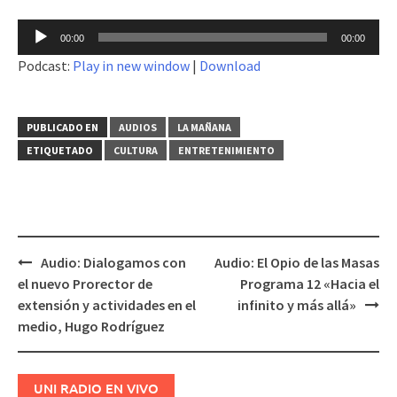
Reproductor
00:00
00:00
de
Podcast:
Play in new window
|
Download
audio
PUBLICADO EN
AUDIOS
LA MAÑANA
ETIQUETADO
CULTURA
ENTRETENIMIENTO
Audio: Dialogamos con
Audio: El Opio de las Masas
Navegación
el nuevo Prorector de
Programa 12 «Hacia el
de
extensión y actividades en el
infinito y más allá»
entradas
medio, Hugo Rodríguez
UNI RADIO EN VIVO