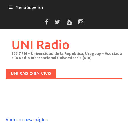
Saltar
Menú Superior
al
contenido
UNI Radio
107.7 FM – Universidad de la República, Uruguay – Asociada
a la Radio Internacional Universitaria (RIU)
UNI RADIO EN VIVO
Abrir en nueva página