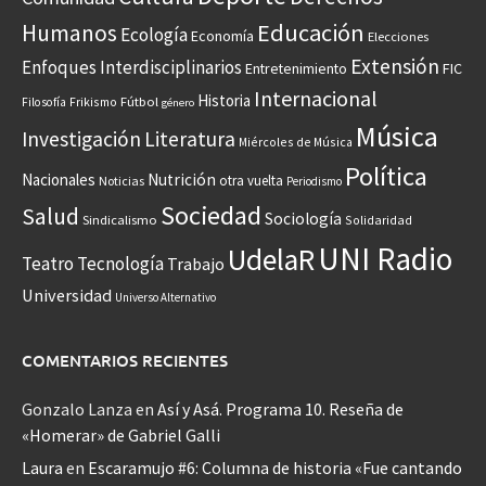
Educación
Humanos
Ecología
Economía
Elecciones
Extensión
Enfoques Interdisciplinarios
Entretenimiento
FIC
Internacional
Historia
Frikismo
Fútbol
Filosofía
género
Música
Investigación
Literatura
Miércoles de Música
Política
Nacionales
Nutrición
otra vuelta
Noticias
Periodismo
Sociedad
Salud
Sociología
Sindicalismo
Solidaridad
UNI Radio
UdelaR
Teatro
Tecnología
Trabajo
Universidad
Universo Alternativo
COMENTARIOS RECIENTES
Gonzalo Lanza
en
Así y Asá. Programa 10. Reseña de
«Homerar» de Gabriel Galli
Laura
en
Escaramujo #6: Columna de historia «Fue cantando