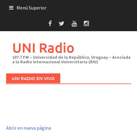
Saltar
Menú Superior
al
contenido
UNI Radio
107.7 FM – Universidad de la República, Uruguay – Asociada
a la Radio Internacional Universitaria (RIU)
UNI RADIO EN VIVO
Abrir en nueva página