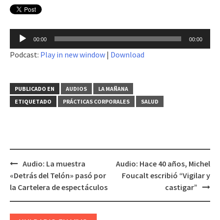
Reproductor
00:00
00:00
de
Podcast:
Play in new window
|
Download
audio
PUBLICADO EN
AUDIOS
LA MAÑANA
ETIQUETADO
PRÁCTICAS CORPORALES
SALUD
Audio: La muestra
Audio: Hace 40 años, Michel
Navegación
«Detrás del Telón» pasó por
Foucalt escribió “Vigilar y
de
la Cartelera de espectáculos
castigar”
entradas