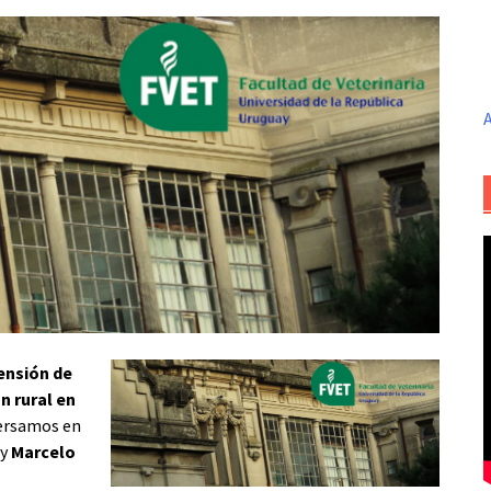
A
ensión de
n rural en
versamos en
y
Marcelo