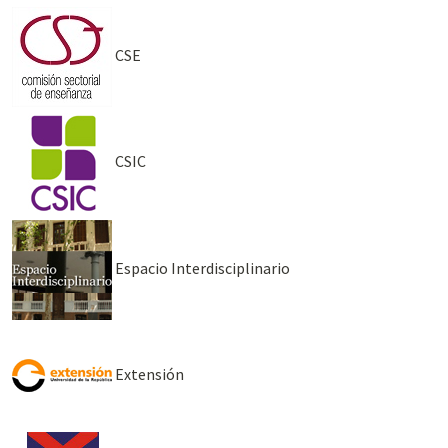
CSE
CSIC
Espacio Interdisciplinario
Extensión