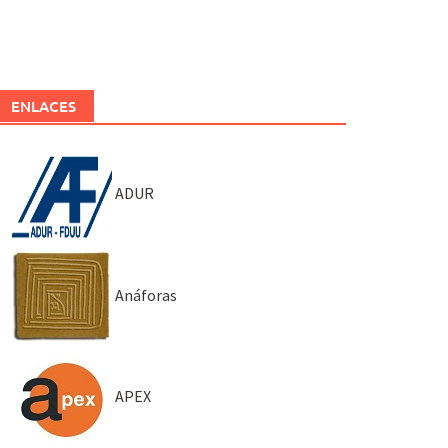
ENLACES
ADUR
Anáforas
APEX