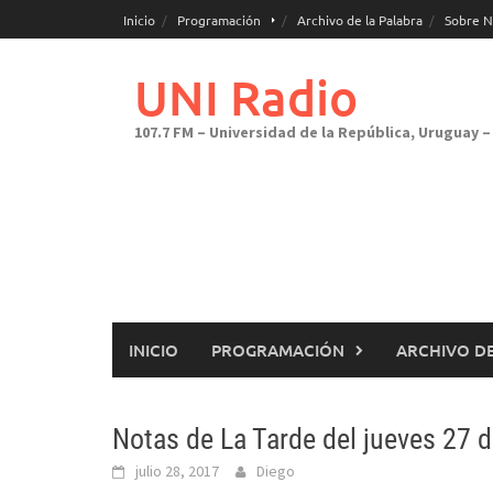
Saltar
Inicio
Programación
Archivo de la Palabra
Sobre N
al
contenido
UNI Radio
107.7 FM – Universidad de la República, Uruguay – 
INICIO
PROGRAMACIÓN
ARCHIVO DE
Notas de La Tarde del jueves 27 de
julio 28, 2017
Diego