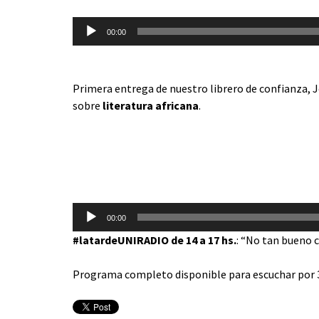
Reproductor
00:00
de
audio
Primera entrega de nuestro librero de confianza,
sobre
literatura africana
.
Reproductor
de
audio
00:00
#latardeUNIRADIO de 14 a 17 hs.
: “No tan bueno 
Programa completo disponible para escuchar por 