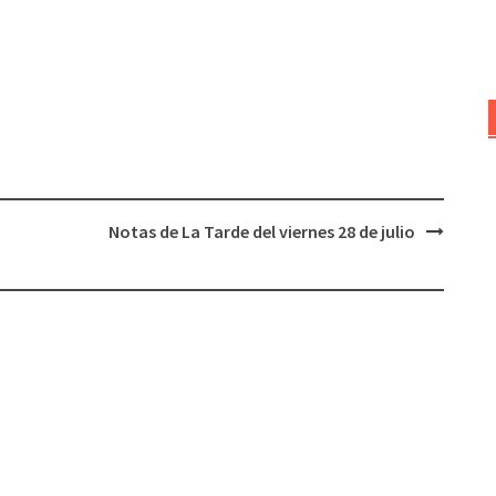
aumentar
o
disminuir
el
volumen.
Notas de La Tarde del viernes 28 de julio