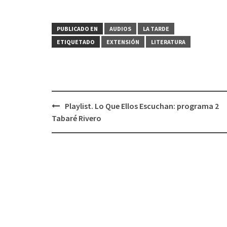
PUBLICADO EN
AUDIOS
LA TARDE
ETIQUETADO
EXTENSIÓN
LITERATURA
Playlist. Lo Que Ellos Escuchan: programa 2
Navegación
Tabaré Rivero
de
entradas