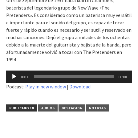
Un 4 de Septiembre de 1951 nacía Martin Chambers,
baterista del legendario grupo de New Wave «The
Pretenders». Es considerado como un baterista muy versátil
e importante para el sonido del grupo, es capaz de tocar
fuerte y rápido cuando es necesario y ser sutil y reservado en
muchas canciones. Dejó el grupo a mitades de los ochentas
debido a la muerte del guitarrista y bajista de la banda, pero
afortunadamente volvió a tocar con The Pretenders en
1994.
Reproductor
00:00
00:00
de
Podcast:
Play in new window
|
Download
audio
PUBLICADO EN
AUDIOS
DESTACADA
NOTICIAS