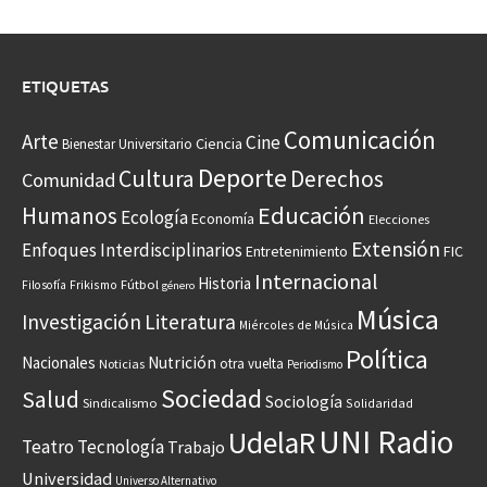
ETIQUETAS
Comunicación
Arte
Cine
Ciencia
Bienestar Universitario
Deporte
Cultura
Derechos
Comunidad
Educación
Humanos
Ecología
Economía
Elecciones
Extensión
Enfoques Interdisciplinarios
Entretenimiento
FIC
Internacional
Historia
Frikismo
Fútbol
Filosofía
género
Música
Investigación
Literatura
Miércoles de Música
Política
Nacionales
Nutrición
otra vuelta
Noticias
Periodismo
Sociedad
Salud
Sociología
Sindicalismo
Solidaridad
UNI Radio
UdelaR
Teatro
Tecnología
Trabajo
Universidad
Universo Alternativo