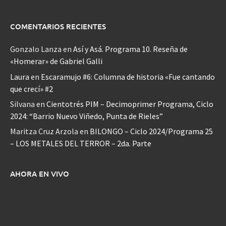
COMENTARIOS RECIENTES
Gonzalo Lanza
en
Así y Asá. Programa 10. Reseña de
«Homerar» de Gabriel Galli
Laura
en
Escaramujo #6: Columna de historia «Fue cantando
que crecí» #2
Silvana
en
Cientotrés PIM – Decimoprimer Programa, Ciclo
2024: “Barrio Nuevo Viñedo, Punta de Rieles”
Maritza Cruz Arzola
en
BILONGO – Ciclo 2024/Programa 25
– LOS METALES DEL TERROR – 2da. Parte
AHORA EN VIVO