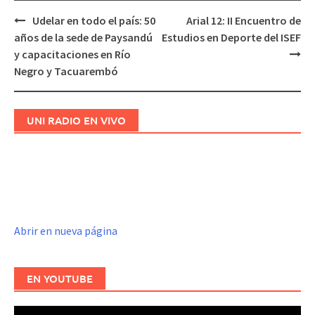
Udelar en todo el país: 50
Arial 12: II Encuentro de
Navegación
años de la sede de Paysandú
Estudios en Deporte del ISEF
de
y capacitaciones en Río
entradas
Negro y Tacuarembó
UNI RADIO EN VIVO
Abrir en nueva página
EN YOUTUBE