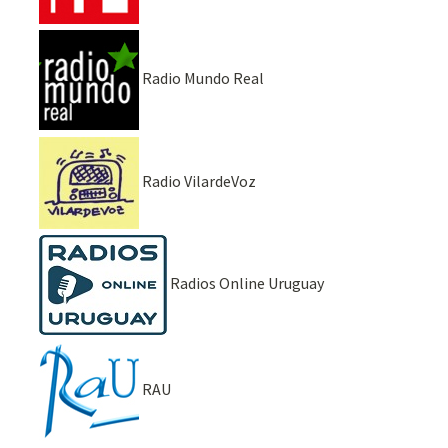
Radio Mundo Real
Radio VilardeVoz
Radios Online Uruguay
RAU