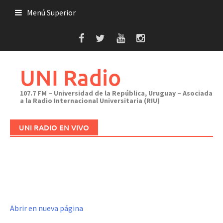
Saltar
Menú Superior
al
contenido
UNI Radio
107.7 FM – Universidad de la República, Uruguay – Asociada
a la Radio Internacional Universitaria (RIU)
UNI RADIO EN VIVO
Abrir en nueva página