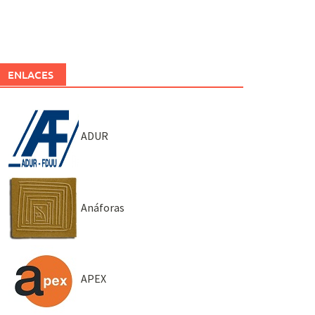
ENLACES
ADUR
Anáforas
APEX