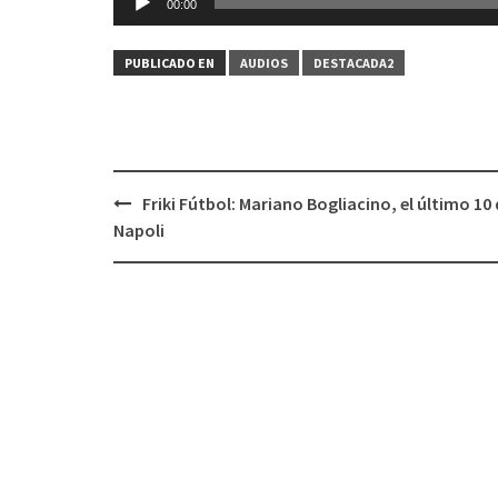
00:00
de
audio
PUBLICADO EN
AUDIOS
DESTACADA2
Friki Fútbol: Mariano Bogliacino, el último 10 
Navegación
Napoli
de
entradas