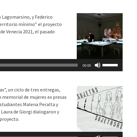
teclas
el
de
volumen.
o Lagomarsino, y Federico
flecha
erritorio mínimo” el proyecto
arriba/abajo
 de Venecia 2021, el pasado
para
aumentar
o
disminuir
Utiliza
el
00:00
las
volumen.
teclas
de
s”, un ciclo de tres entregas,
flecha
un memorial de mujeres ex presas
arriba/abajo
 estudiantes Malena Peralta y
para
a Laura de Giorgi dialogaron y
aumentar
proyecto.
o
disminuir
Utiliza
el