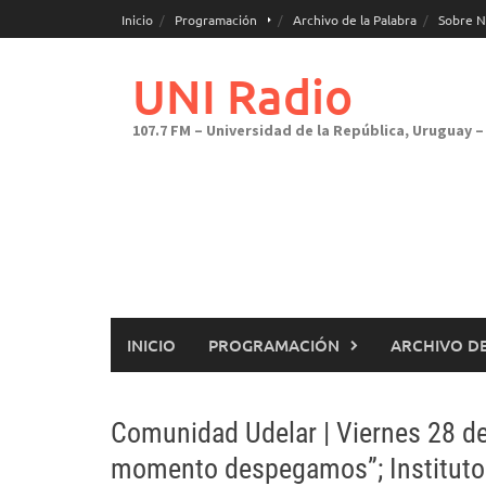
Saltar
Inicio
Programación
Archivo de la Palabra
Sobre N
al
contenido
UNI Radio
107.7 FM – Universidad de la República, Uruguay – 
INICIO
PROGRAMACIÓN
ARCHIVO DE
Comunidad Udelar | Viernes 28 de
momento despegamos”; Instituto 