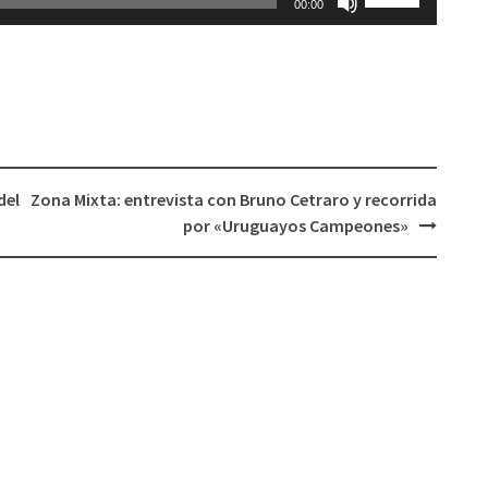
00:00
las
volumen.
teclas
de
flecha
arriba/abajo
para
aumentar
del
Zona Mixta: entrevista con Bruno Cetraro y recorrida
o
por «Uruguayos Campeones»
disminuir
el
volumen.