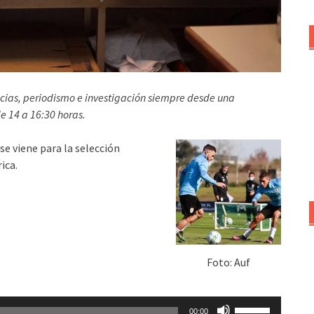
icias, periodismo e investigación siempre desde una
de 14 a 16:30 horas.
se viene para la selección
ica.
Foto: Auf
Utiliza
00:00