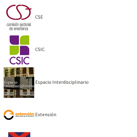
CSE
CSIC
Espacio Interdisciplinario
Extensión