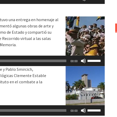
las
teclas
de
uvo una entrega en homenaje al
flecha
omentó algunas obras de arte y
arriba/abajo
ismo de Estado y compartió su
para
 Recorrido virtual a las salas
aumentar
a Memoria.
o
disminuir
Utiliza
el
00:00
las
volumen.
e y Pablo Smircich,
teclas
iológicas Clemente Estable
de
ituto en el combate a la
flecha
arriba/abajo
para
aumentar
Utiliza
o
00:00
las
disminuir