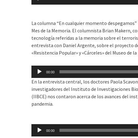
La columna “En cualquier momento despegamos” t
Mes de la Memoria. El columnista Brian Makern, c
tecnología referidas a la memoria sobre el terror
entrevista con Daniel Argente, sobre el proyecto de
«Resistencia Popular» y «Cárceles» del Museo de l
Reproductor
00:00
de
En la entrevista central, los doctores Paola Scavon
audio
investigadores del Instituto de Investigaciones B
(IIBCE) nos contaron acerca de los avances del inst
pandemia.
Reproductor
de
00:00
audio