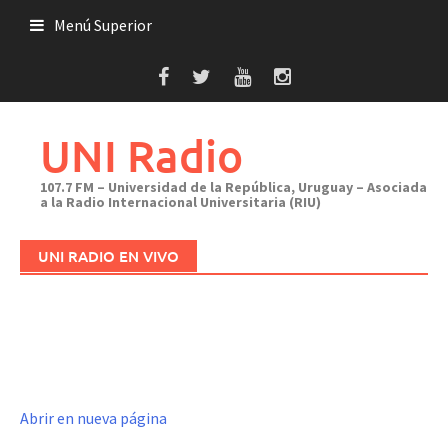
Saltar
Menú Superior
al
contenido
UNI Radio
107.7 FM – Universidad de la República, Uruguay – Asociada
a la Radio Internacional Universitaria (RIU)
UNI RADIO EN VIVO
Abrir en nueva página