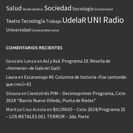
Sociedad
Salud
Sociología
Sindicalismo
Solidaridad
UNI Radio
UdelaR
Teatro
Tecnología
Trabajo
Universidad
Universo Alternativo
COMENTARIOS RECIENTES
Gonzalo Lanza
en
Así y Asá. Programa 10. Reseña de
«Homerar» de Gabriel Galli
Laura
en
Escaramujo #6: Columna de historia «Fue cantando
que crecí» #2
Silvana
en
Cientotrés PIM – Decimoprimer Programa, Ciclo
2024: “Barrio Nuevo Viñedo, Punta de Rieles”
Maritza Cruz Arzola
en
BILONGO – Ciclo 2024/Programa 25
– LOS METALES DEL TERROR – 2da. Parte