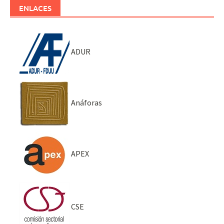
ENLACES
ADUR
Anáforas
APEX
CSE