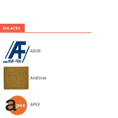
ENLACES
ADUR
Anáforas
APEX