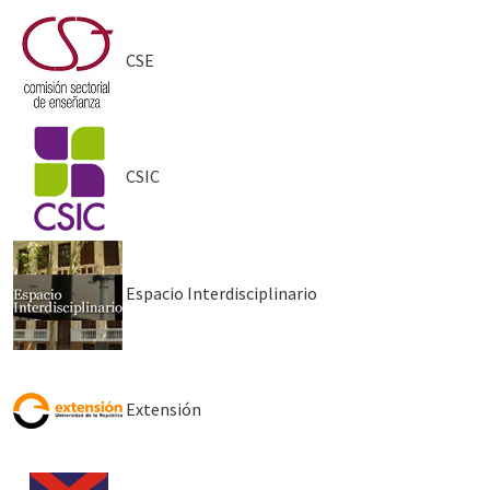
CSE
CSIC
Espacio Interdisciplinario
Extensión