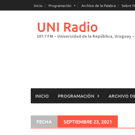
Saltar
Inicio
Programación
Archivo de la Palabra
Sobre N
al
contenido
UNI Radio
107.7 FM – Universidad de la República, Uruguay – 
INICIO
PROGRAMACIÓN
ARCHIVO DE
FECHA
SEPTIEMBRE 23, 2021