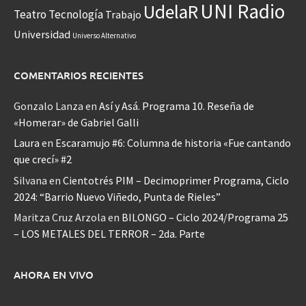
UNI Radio
UdelaR
Teatro
Tecnología
Trabajo
Universidad
Universo Alternativo
COMENTARIOS RECIENTES
Gonzalo Lanza
en
Así y Asá. Programa 10. Reseña de
«Homerar» de Gabriel Galli
Laura
en
Escaramujo #6: Columna de historia «Fue cantando
que crecí» #2
Silvana
en
Cientotrés PIM – Decimoprimer Programa, Ciclo
2024: “Barrio Nuevo Viñedo, Punta de Rieles”
Maritza Cruz Arzola
en
BILONGO – Ciclo 2024/Programa 25
– LOS METALES DEL TERROR – 2da. Parte
AHORA EN VIVO