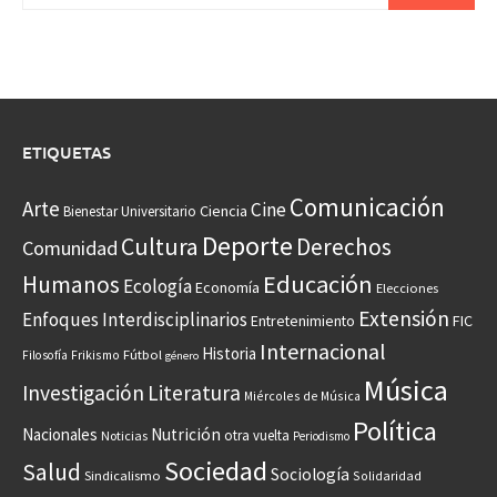
ETIQUETAS
Comunicación
Arte
Cine
Ciencia
Bienestar Universitario
Deporte
Cultura
Derechos
Comunidad
Educación
Humanos
Ecología
Economía
Elecciones
Extensión
Enfoques Interdisciplinarios
Entretenimiento
FIC
Internacional
Historia
Frikismo
Fútbol
Filosofía
género
Música
Investigación
Literatura
Miércoles de Música
Política
Nacionales
Nutrición
otra vuelta
Noticias
Periodismo
Sociedad
Salud
Sociología
Sindicalismo
Solidaridad