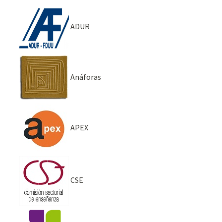
ADUR
Anáforas
APEX
CSE