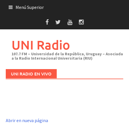
Saltar
Menú Superior
al
contenido
UNI Radio
107.7 FM – Universidad de la República, Uruguay – Asociada
a la Radio Internacional Universitaria (RIU)
UNI RADIO EN VIVO
Abrir en nueva página