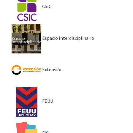
CSIC
Espacio Interdisciplinario
Extensión
FEUU
FIC