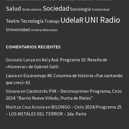
Sociedad
Salud
Sociología
Sindicalismo
Solidaridad
UNI Radio
UdelaR
Teatro
Tecnología
Trabajo
Universidad
Universo Alternativo
COMENTARIOS RECIENTES
Gonzalo Lanza
en
Así y Asá. Programa 10. Reseña de
«Homerar» de Gabriel Galli
Laura
en
Escaramujo #6: Columna de historia «Fue cantando
que crecí» #2
Silvana
en
Cientotrés PIM – Decimoprimer Programa, Ciclo
2024: “Barrio Nuevo Viñedo, Punta de Rieles”
Maritza Cruz Arzola
en
BILONGO – Ciclo 2024/Programa 25
– LOS METALES DEL TERROR – 2da. Parte