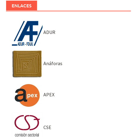
ENLACES
ADUR
Anáforas
APEX
CSE