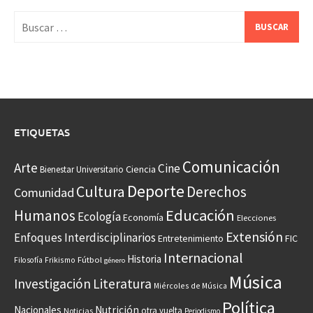
Buscar:
ETIQUETAS
Comunicación
Arte
Cine
Ciencia
Bienestar Universitario
Deporte
Cultura
Derechos
Comunidad
Educación
Humanos
Ecología
Economía
Elecciones
Extensión
Enfoques Interdisciplinarios
Entretenimiento
FIC
Internacional
Historia
Frikismo
Fútbol
Filosofía
género
Música
Investigación
Literatura
Miércoles de Música
Política
Nacionales
Nutrición
otra vuelta
Noticias
Periodismo