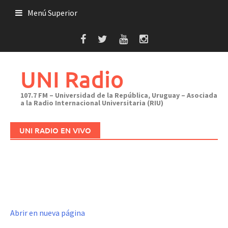
Saltar
Menú Superior
al
contenido
UNI Radio
107.7 FM – Universidad de la República, Uruguay – Asociada
a la Radio Internacional Universitaria (RIU)
UNI RADIO EN VIVO
Abrir en nueva página