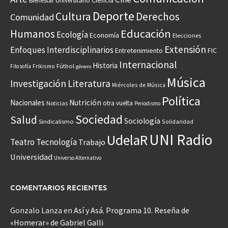
Ciencia
Bienestar Universitario
Deporte
Cultura
Derechos
Comunidad
Educación
Humanos
Ecología
Economía
Elecciones
Extensión
Enfoques Interdisciplinarios
Entretenimiento
FIC
Internacional
Historia
Frikismo
Fútbol
Filosofía
género
Música
Investigación
Literatura
Miércoles de Música
Política
Nacionales
Nutrición
otra vuelta
Noticias
Periodismo
Sociedad
Salud
Sociología
Sindicalismo
Solidaridad
UNI Radio
UdelaR
Teatro
Tecnología
Trabajo
Universidad
Universo Alternativo
COMENTARIOS RECIENTES
Gonzalo Lanza
en
Así y Asá. Programa 10. Reseña de
«Homerar» de Gabriel Galli