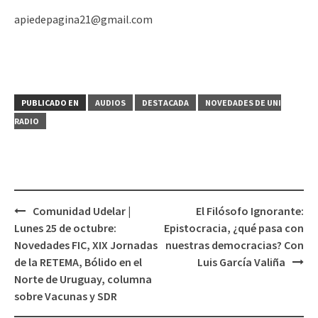
apiedepagina21@gmail.com
PUBLICADO EN
AUDIOS
DESTACADA
NOVEDADES DE UNI
RADIO
Comunidad Udelar |
El Filósofo Ignorante:
Navegación
Lunes 25 de octubre:
Epistocracia, ¿qué pasa con
de
Novedades FIC, XIX Jornadas
nuestras democracias? Con
entradas
de la RETEMA, Bólido en el
Luis García Valiña
Norte de Uruguay, columna
sobre Vacunas y SDR