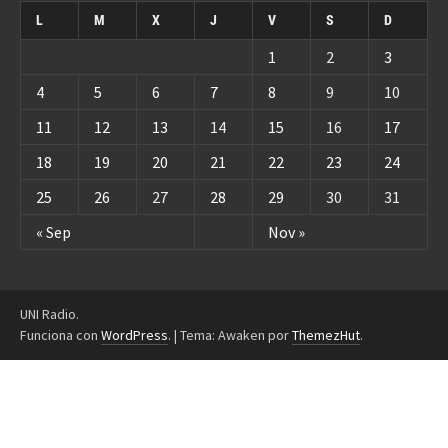
L
M
X
J
V
S
D
1
2
3
4
5
6
7
8
9
10
11
12
13
14
15
16
17
18
19
20
21
22
23
24
25
26
27
28
29
30
31
« Sep
Nov »
UNI Radio.
Funciona con
WordPress
.
|
Tema: Awaken por
ThemezHut
.