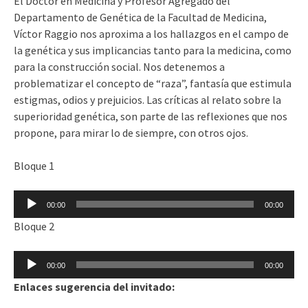
El Doctor en Medicina y Profesor Agregado del
Departamento de Genética de la Facultad de Medicina,
Víctor Raggio nos aproxima a los hallazgos en el campo de
la genética y sus implicancias tanto para la medicina, como
para la construcción social. Nos detenemos a
problematizar el concepto de “raza”, fantasía que estimula
estigmas, odios y prejuicios. Las críticas al relato sobre la
superioridad genética, son parte de las reflexiones que nos
propone, para mirar lo de siempre, con otros ojos.
Bloque 1
Reproductor
00:00
00:00
de
Bloque 2
audio
Reproductor
00:00
00:00
de
Enlaces sugerencia del invitado:
audio