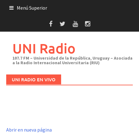
Saltar
Menú Superior
al
contenido
UNI Radio
107.7 FM – Universidad de la República, Uruguay – Asociada
a la Radio Internacional Universitaria (RIU)
UNI RADIO EN VIVO
Abrir en nueva página