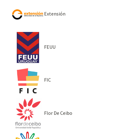
Extensión
FEUU
FIC
Flor De Ceibo