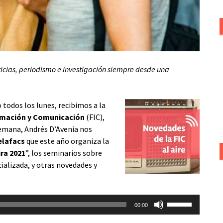
oticias, periodismo e investigación siempre desde una
odos los lunes, recibimos a la
ormación y Comunicación
(FIC),
semana, Andrés D’Avenia nos
elafacs
que este año organiza la
ra 2021
”, los seminarios sobre
ializada, y otras novedades y
Utiliza
00:00
las