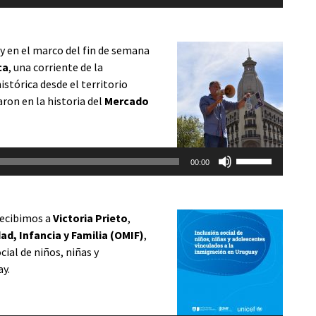
las
volumen.
teclas
de
 y en el marco del fin de semana
flecha
ca
, una corriente de la
arriba/abajo
istórica desde el territorio
para
aron en la historia del
Mercado
aumentar
o
disminuir
Utiliza
el
00:00
las
volumen.
teclas
de
recibimos a
Victoria Prieto
,
flecha
ad, Infancia y Familia (OMIF)
,
arriba/abajo
ial de niños, niñas y
para
ay.
aumentar
o
disminuir