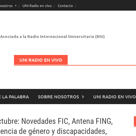
osotros
UNI Radio en vivo
Contacto
Asociada a la Radio Internacional Universitaria (RIU)
UNI RADIO EN VIVO
 LA PALABRA
SOBRE NOSOTROS
UNI RADIO EN VIVO
Abrir en nueva página
ctubre: Novedades FIC, Antena FING,
lencia de género y discapacidades,