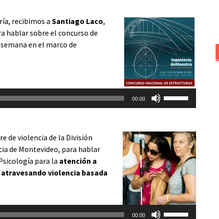
teclas
de
ría, recibimos a
Santiago Laco
,
flecha
ra hablar sobre el concurso de
arriba/abajo
a semana en el marco de
para
aumentar
o
disminuir
Utiliza
el
00:00
las
volumen.
teclas
de
re de violencia de la División
flecha
cia de Montevideo, para hablar
arriba/abajo
 Psicología para la
atención a
para
n atravesando violencia basada
aumentar
o
disminuir
Utiliza
el
00:00