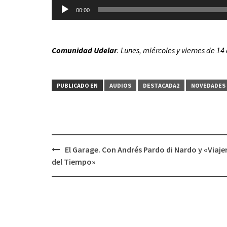
de
00:00
audio
Comunidad Udelar
. Lunes, miércoles y viernes de 14
PUBLICADO EN
AUDIOS
DESTACADA2
NOVEDADES 
El Garage. Con Andrés Pardo di Nardo y «Viaje
Navegación
del Tiempo»
de
entradas