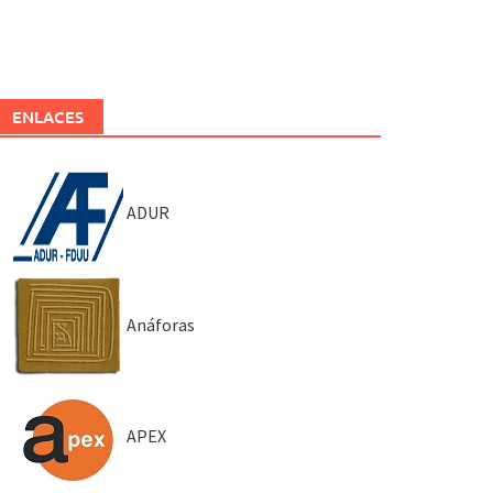
ENLACES
ADUR
Anáforas
APEX