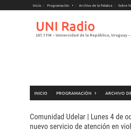
Saltar
Inicio
Programación
Archivo de la Palabra
Sobre N
al
contenido
UNI Radio
107.7 FM – Universidad de la República, Uruguay – 
INICIO
PROGRAMACIÓN
ARCHIVO DE
Comunidad Udelar | Lunes 4 de o
nuevo servicio de atención en vio