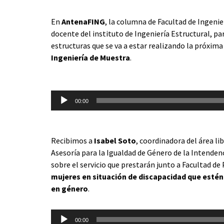
audio
En
AntenaFING
, la columna de Facultad de Ingenie
docente del instituto de Ingeniería Estructural, pa
estructuras que se va a estar realizando la próxim
Ingeniería de Muestra
.
Reproductor
de
00:00
audio
Recibimos a
Isabel Soto
, coordinadora del área lib
Asesoría para la Igualdad de Género de la Intenden
sobre el servicio que prestarán junto a Facultad de
mujeres en situación de discapacidad que esté
en género
.
Reproductor
00:00
de