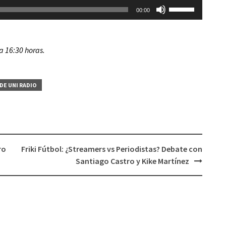
Utiliza
el
00:00
las
volumen.
teclas
de
 a 16:30 horas.
flecha
arriba/abajo
para
DE UNI RADIO
aumentar
o
disminuir
el
volumen.
ro
Friki Fútbol: ¿Streamers vs Periodistas? Debate con
Santiago Castro y Kike Martínez