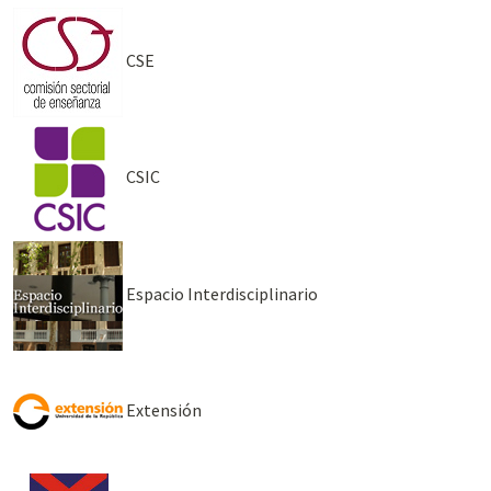
CSE
CSIC
Espacio Interdisciplinario
Extensión