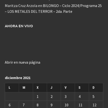
Maritza Cruz Arzola
en
BILONGO – Ciclo 2024/Programa 25
– LOS METALES DEL TERROR – 2da. Parte
AHORA EN VIVO
Abrir en nueva página
diciembre 2021
L
M
X
J
V
S
D
1
2
3
4
5
6
7
8
9
10
11
12