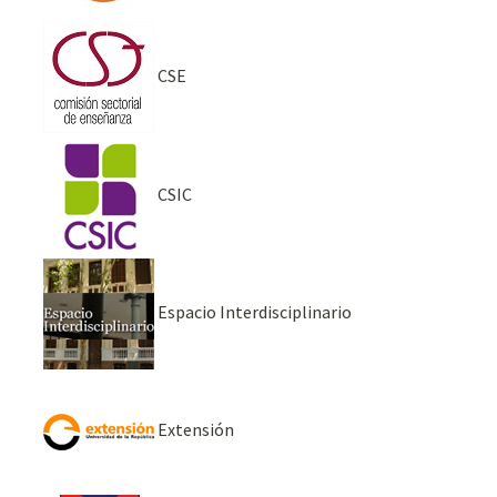
CSE
CSIC
Espacio Interdisciplinario
Extensión