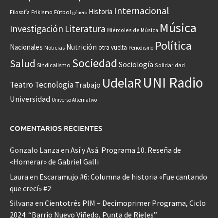
Internacional
Historia
Frikismo
Fútbol
Filosofía
género
Música
Investigación
Literatura
Miércoles de Música
Política
Nacionales
Nutrición
otra vuelta
Noticias
Periodismo
Sociedad
Salud
Sociología
Sindicalismo
Solidaridad
UNI Radio
UdelaR
Teatro
Tecnología
Trabajo
Universidad
Universo Alternativo
COMENTARIOS RECIENTES
Gonzalo Lanza
en
Así y Asá. Programa 10. Reseña de
«Homerar» de Gabriel Galli
Laura
en
Escaramujo #6: Columna de historia «Fue cantando
que crecí» #2
Silvana
en
Cientotrés PIM – Decimoprimer Programa, Ciclo
2024: “Barrio Nuevo Viñedo, Punta de Rieles”