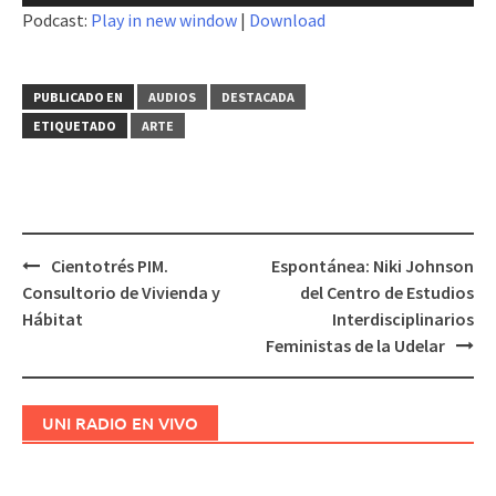
de
Podcast:
Play in new window
|
Download
audio
PUBLICADO EN
AUDIOS
DESTACADA
ETIQUETADO
ARTE
Cientotrés PIM.
Espontánea: Niki Johnson
Navegación
Consultorio de Vivienda y
del Centro de Estudios
de
Hábitat
Interdisciplinarios
entradas
Feministas de la Udelar
UNI RADIO EN VIVO