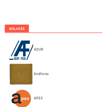
ENLACES
ADUR
Anáforas
APEX