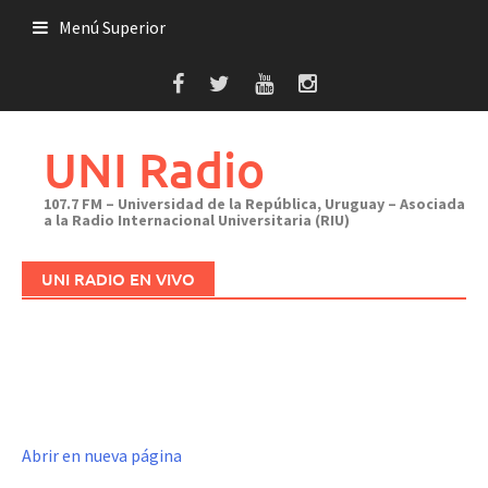
Saltar
Menú Superior
al
contenido
UNI Radio
107.7 FM – Universidad de la República, Uruguay – Asociada
a la Radio Internacional Universitaria (RIU)
UNI RADIO EN VIVO
Abrir en nueva página