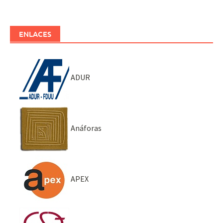
ENLACES
ADUR
Anáforas
APEX