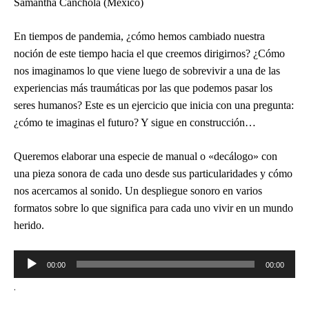
Samantha Canchola (México)
En tiempos de pandemia, ¿cómo hemos cambiado nuestra
noción de este tiempo hacia el que creemos dirigirnos? ¿Cómo
nos imaginamos lo que viene luego de sobrevivir a una de las
experiencias más traumáticas por las que podemos pasar los
seres humanos? Este es un ejercicio que inicia con una pregunta:
¿cómo te imaginas el futuro? Y sigue en construcción…
Queremos elaborar una especie de manual o «decálogo» con
una pieza sonora de cada uno desde sus particularidades y cómo
nos acercamos al sonido. Un despliegue sonoro en varios
formatos sobre lo que significa para cada uno vivir en un mundo
herido.
Reproductor
00:00
00:00
de
.
audio