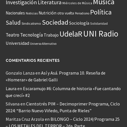
Música
Investigación
Literatura
Miércoles de Música
Política
Nacionales
Nutrición
otra vuelta
Noticias
Periodismo
Sociedad
Salud
Sociología
Sindicalismo
Solidaridad
UNI Radio
UdelaR
Teatro
Tecnología
Trabajo
Universidad
Universo Alternativo
COMENTARIOS RECIENTES
Gonzalo Lanza
en
Así y Asá. Programa 10. Reseña de
«Homerar» de Gabriel Galli
Laura
en
Escaramujo #6: Columna de historia «Fue cantando
que crecí» #2
Silvana
en
Cientotrés PIM – Decimoprimer Programa, Ciclo
2024: “Barrio Nuevo Viñedo, Punta de Rieles”
Maritza Cruz Arzola
en
BILONGO – Ciclo 2024/Programa 25
– LOS METALES DEL TERROR – 2da. Parte