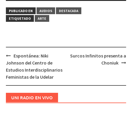
audio
PUBLICADO EN
AUDIOS
DESTACADA
ETIQUETADO
ARTE
Espontánea: Niki
Surcos Infinitos presenta a
Navegación
Johnson del Centro de
Choniuk
de
Estudios Interdisciplinarios
entradas
Feministas de la Udelar
UNI RADIO EN VIVO