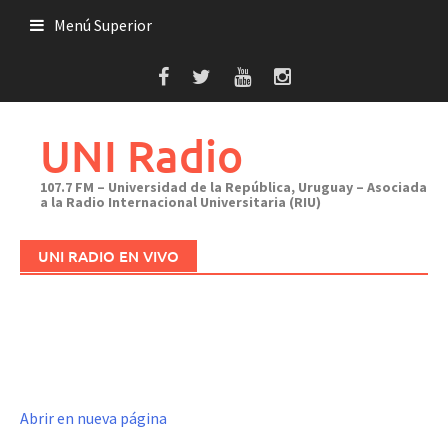
Saltar
Menú Superior
al
contenido
UNI Radio
107.7 FM – Universidad de la República, Uruguay – Asociada
a la Radio Internacional Universitaria (RIU)
UNI RADIO EN VIVO
Abrir en nueva página