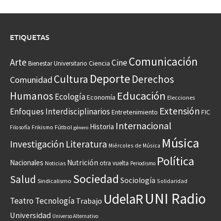
ETIQUETAS
Comunicación
Arte
Cine
Ciencia
Bienestar Universitario
Deporte
Cultura
Derechos
Comunidad
Educación
Humanos
Ecología
Economía
Elecciones
Extensión
Enfoques Interdisciplinarios
Entretenimiento
FIC
Internacional
Historia
Frikismo
Fútbol
Filosofía
género
Música
Investigación
Literatura
Miércoles de Música
Política
Nacionales
Nutrición
otra vuelta
Noticias
Periodismo
Sociedad
Salud
Sociología
Sindicalismo
Solidaridad
UNI Radio
UdelaR
Teatro
Tecnología
Trabajo
Universidad
Universo Alternativo