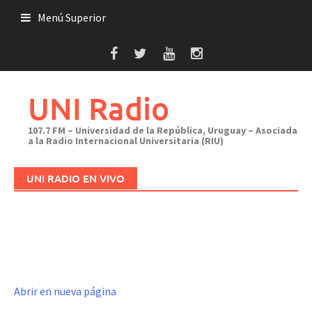
Saltar
Menú Superior
al
contenido
UNI Radio
107.7 FM – Universidad de la República, Uruguay – Asociada
a la Radio Internacional Universitaria (RIU)
UNI RADIO EN VIVO
Abrir en nueva página