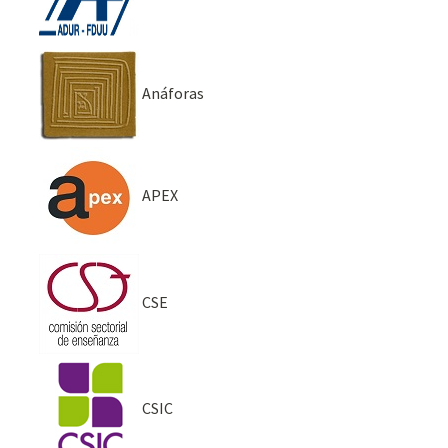
Anáforas
APEX
CSE
CSIC