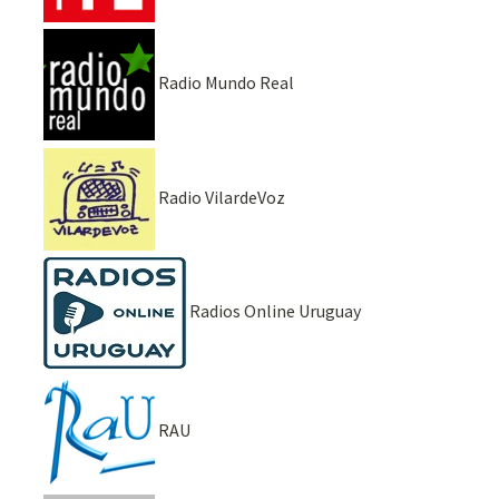
Radio Mundo Real
Radio VilardeVoz
Radios Online Uruguay
RAU