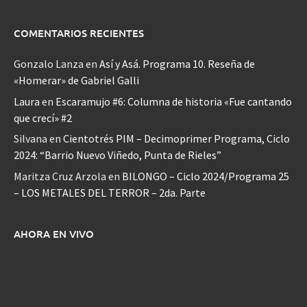
COMENTARIOS RECIENTES
Gonzalo Lanza
en
Así y Asá. Programa 10. Reseña de
«Homerar» de Gabriel Galli
Laura
en
Escaramujo #6: Columna de historia «Fue cantando
que crecí» #2
Silvana
en
Cientotrés PIM – Decimoprimer Programa, Ciclo
2024: “Barrio Nuevo Viñedo, Punta de Rieles”
Maritza Cruz Arzola
en
BILONGO – Ciclo 2024/Programa 25
– LOS METALES DEL TERROR – 2da. Parte
AHORA EN VIVO