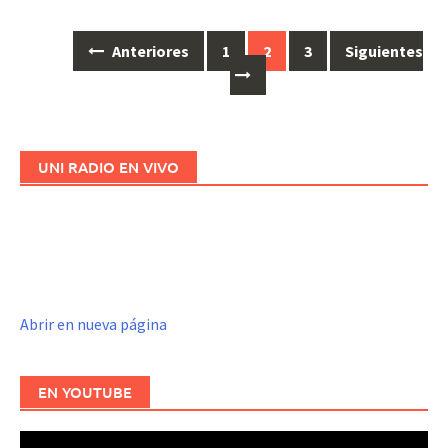
Anteriores
1
2
3
Siguientes
Ir
a
las
entradas
UNI RADIO EN VIVO
Abrir en nueva página
EN YOUTUBE