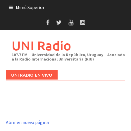
Saltar
Menú Superior
al
contenido
UNI Radio
107.7 FM – Universidad de la República, Uruguay – Asociada
a la Radio Internacional Universitaria (RIU)
UNI RADIO EN VIVO
Abrir en nueva página