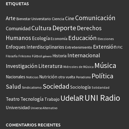
ETIQUETAS
Comunicación
Arte
Cine
Ciencia
Bienestar Universitario
Deporte
Cultura
Derechos
Comunidad
Educación
Humanos
Ecología
Economía
Elecciones
Extensión
Enfoques Interdisciplinarios
Entretenimiento
FIC
Internacional
Historia
Frikismo
Fútbol
Filosofía
género
Música
Investigación
Literatura
Miércoles de Música
Política
Nacionales
Nutrición
otra vuelta
Noticias
Periodismo
Sociedad
Salud
Sociología
Sindicalismo
Solidaridad
UNI Radio
UdelaR
Teatro
Tecnología
Trabajo
Universidad
Universo Alternativo
COMENTARIOS RECIENTES