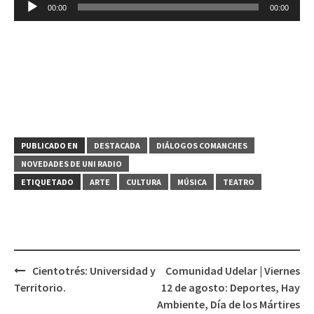
Reproductor
00:00
00:00
de
audio
PUBLICADO EN
DESTACADA
DIÁLOGOS COMANCHES
NOVEDADES DE UNI RADIO
ETIQUETADO
ARTE
CULTURA
MÚSICA
TEATRO
Cientotrés: Universidad y
Comunidad Udelar | Viernes
Navegación
Territorio.
12 de agosto: Deportes, Hay
de
Ambiente, Día de los Mártires