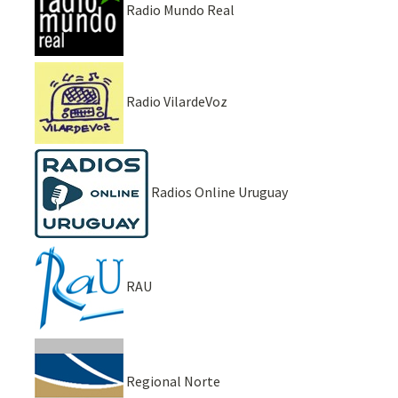
Radio Mundo Real
Radio VilardeVoz
Radios Online Uruguay
RAU
Regional Norte