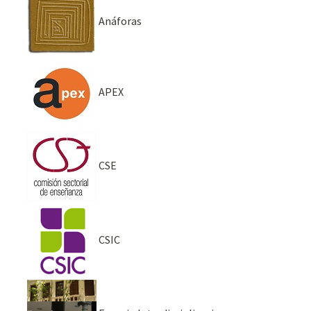
Anáforas
APEX
CSE
CSIC