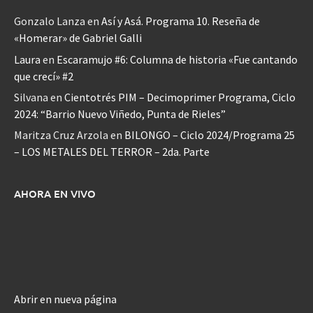
Gonzalo Lanza
en
Así y Asá. Programa 10. Reseña de
«Homerar» de Gabriel Galli
Laura
en
Escaramujo #6: Columna de historia «Fue cantando
que crecí» #2
Silvana
en
Cientotrés PIM – Decimoprimer Programa, Ciclo
2024: “Barrio Nuevo Viñedo, Punta de Rieles”
Maritza Cruz Arzola
en
BILONGO – Ciclo 2024/Programa 25
– LOS METALES DEL TERROR – 2da. Parte
AHORA EN VIVO
Abrir en nueva página