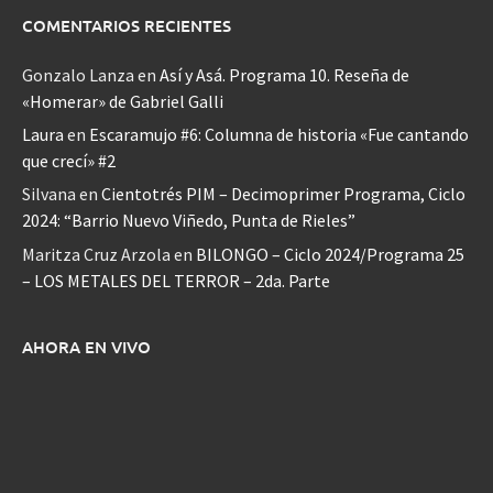
COMENTARIOS RECIENTES
Gonzalo Lanza
en
Así y Asá. Programa 10. Reseña de
«Homerar» de Gabriel Galli
Laura
en
Escaramujo #6: Columna de historia «Fue cantando
que crecí» #2
Silvana
en
Cientotrés PIM – Decimoprimer Programa, Ciclo
2024: “Barrio Nuevo Viñedo, Punta de Rieles”
Maritza Cruz Arzola
en
BILONGO – Ciclo 2024/Programa 25
– LOS METALES DEL TERROR – 2da. Parte
AHORA EN VIVO