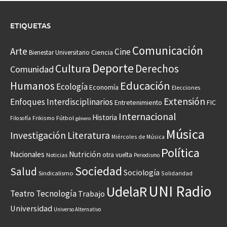
ETIQUETAS
Comunicación
Arte
Cine
Ciencia
Bienestar Universitario
Deporte
Cultura
Derechos
Comunidad
Educación
Humanos
Ecología
Economía
Elecciones
Extensión
Enfoques Interdisciplinarios
Entretenimiento
FIC
Internacional
Historia
Frikismo
Fútbol
Filosofía
género
Música
Investigación
Literatura
Miércoles de Música
Política
Nacionales
Nutrición
otra vuelta
Noticias
Periodismo
Sociedad
Salud
Sociología
Sindicalismo
Solidaridad
UNI Radio
UdelaR
Teatro
Tecnología
Trabajo
Universidad
Universo Alternativo