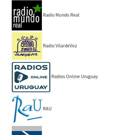
Radio Mundo Real
Radio VilardeVoz
Radios Online Uruguay
RAU