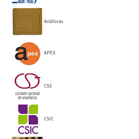
Anáforas
APEX
CSE
CSIC