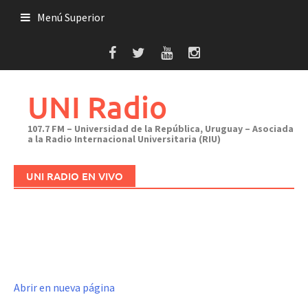
Saltar
Menú Superior
al
contenido
UNI Radio
107.7 FM – Universidad de la República, Uruguay – Asociada
a la Radio Internacional Universitaria (RIU)
UNI RADIO EN VIVO
Abrir en nueva página