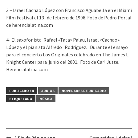
3 – Israel Cachao López con Francisco Aguabella en el Miami
Film Festival el 13 de febrero de 1996. Foto de Pedro Portal
de herencialatina.com
4- El saxofonista Rafael «Tata» Palau, Israel «Cachao»
López y el pianista Alfredo Rodríguez. Durante el ensayo
para el concierto Los Originales celebrado en The James L.
Knight Center para junio del 2001. Foto de Carl Juste.
Herencialatina.com
PUBLICADO EN
AUDIOS
NOVEDADES DE UNI RADIO
ETIQUETADO
MÚSICA
A Pie de Página con
Comunidad Udelar |