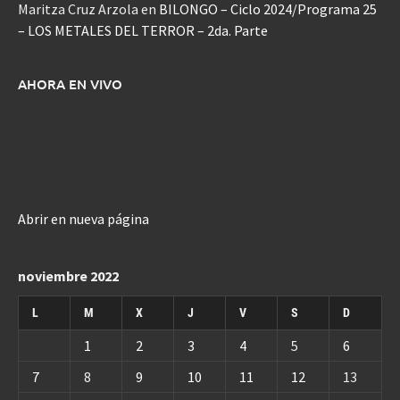
Maritza Cruz Arzola
en
BILONGO – Ciclo 2024/Programa 25
– LOS METALES DEL TERROR – 2da. Parte
AHORA EN VIVO
Abrir en nueva página
noviembre 2022
L
M
X
J
V
S
D
1
2
3
4
5
6
7
8
9
10
11
12
13