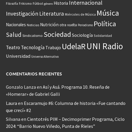
Internacional
Historia
Frikismo
Fútbol
Filosofía
género
Música
Investigación
Literatura
Miércoles de Música
Política
Nacionales
Nutrición
otra vuelta
Noticias
Periodismo
Sociedad
Salud
Sociología
Sindicalismo
Solidaridad
UNI Radio
UdelaR
Teatro
Tecnología
Trabajo
Universidad
Universo Alternativo
COMENTARIOS RECIENTES
Gonzalo Lanza
en
Así y Asá. Programa 10. Reseña de
«Homerar» de Gabriel Galli
Laura
en
Escaramujo #6: Columna de historia «Fue cantando
que crecí» #2
Silvana
en
Cientotrés PIM – Decimoprimer Programa, Ciclo
2024: “Barrio Nuevo Viñedo, Punta de Rieles”