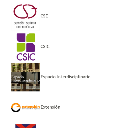
CSE
CSIC
Espacio Interdisciplinario
Extensión