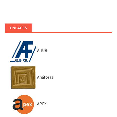
ENLACES
ADUR
Anáforas
APEX