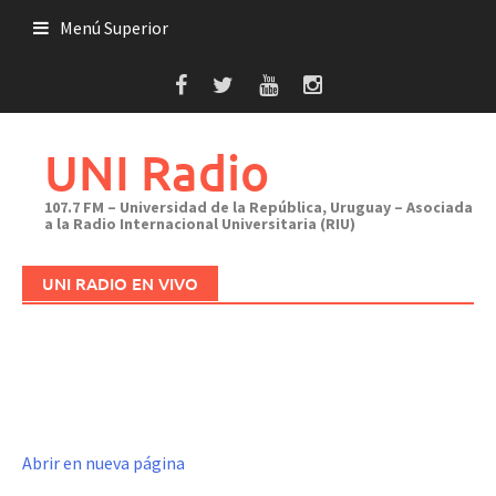
Saltar
Menú Superior
al
contenido
UNI Radio
107.7 FM – Universidad de la República, Uruguay – Asociada
a la Radio Internacional Universitaria (RIU)
UNI RADIO EN VIVO
Abrir en nueva página