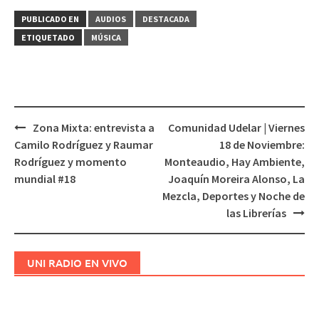
PUBLICADO EN
AUDIOS
DESTACADA
ETIQUETADO
MÚSICA
Zona Mixta: entrevista a
Comunidad Udelar | Viernes
Navegación
Camilo Rodríguez y Raumar
18 de Noviembre:
de
Rodríguez y momento
Monteaudio, Hay Ambiente,
entradas
mundial #18
Joaquín Moreira Alonso, La
Mezcla, Deportes y Noche de
las Librerías
UNI RADIO EN VIVO