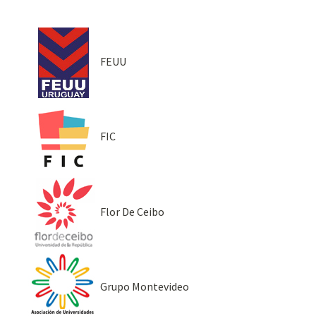
FEUU
FIC
Flor De Ceibo
Grupo Montevideo