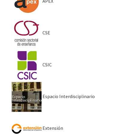
APEX
CSE
CSIC
Espacio Interdisciplinario
Extensión