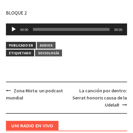
audio
BLOQUE 2
Reproductor
00:00
00:00
de
audio
PUBLICADO EN
AUDIOS
ETIQUETADO
SOCIOLOGÍA
Zona Mixta: un podcast
La canción por dentro:
Navegación
mundial
Serrat honoris causa de la
de
UdelaR
entradas
UNI RADIO EN VIVO