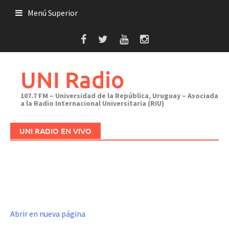
Saltar
Menú Superior
al
contenido
UNI Radio
107.7 FM – Universidad de la República, Uruguay – Asociada
a la Radio Internacional Universitaria (RIU)
UNI RADIO EN VIVO
Abrir en nueva página