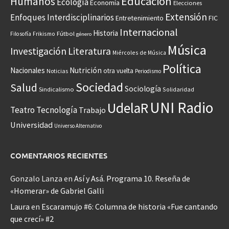
Educación
Humanos
Ecología
Economía
Elecciones
Extensión
Enfoques Interdisciplinarios
Entretenimiento
FIC
Internacional
Historia
Frikismo
Fútbol
Filosofía
género
Música
Investigación
Literatura
Miércoles de Música
Política
Nacionales
Nutrición
otra vuelta
Noticias
Periodismo
Sociedad
Salud
Sociología
Sindicalismo
Solidaridad
UNI Radio
UdelaR
Teatro
Tecnología
Trabajo
Universidad
Universo Alternativo
COMENTARIOS RECIENTES
Gonzalo Lanza
en
Así y Asá. Programa 10. Reseña de
«Homerar» de Gabriel Galli
Laura
en
Escaramujo #6: Columna de historia «Fue cantando
que crecí» #2