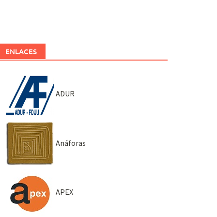
ENLACES
ADUR
Anáforas
APEX