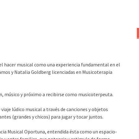
o
disminuir
el
volumen.
el hacer musical como una experiencia fundamental en el
Ramos y Natalia Goldberg licenciadas en Musicoterapia
, músico y próximo a recibirse como musicoterpeuta.
n
viaje lúdico musical a través de canciones y objetos
ntes (grandes y chicos) para jugar y tocar juntos.
cia Musical Oportuna, entendida ésta como un espacio-
a y entre familias, que potencia y estimula de forma