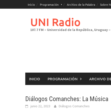
Saltar
Inicio
Programación
Archivo de la Palabra
Sobre N
al
contenido
UNI Radio
107.7 FM – Universidad de la República, Uruguay – 
INICIO
PROGRAMACIÓN
ARCHIVO DE
Diálogos Comanches: La Música
junio 22, 2023
Diálogos Comanches