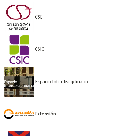
CSE
CSIC
Espacio Interdisciplinario
Extensión