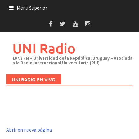
Saltar
Menú Superior
al
contenido
UNI Radio
107.7 FM – Universidad de la República, Uruguay – Asociada
a la Radio Internacional Universitaria (RIU)
UNI RADIO EN VIVO
Abrir en nueva página