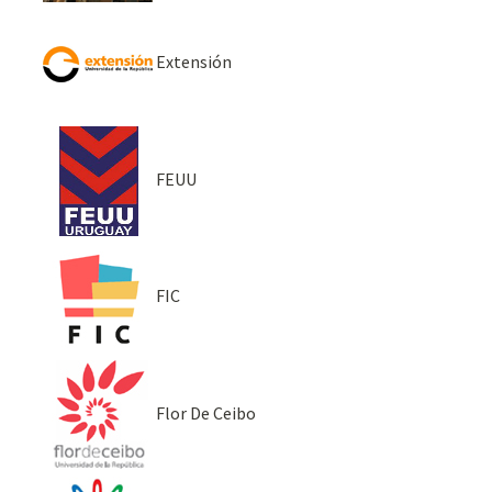
Extensión
FEUU
FIC
Flor De Ceibo