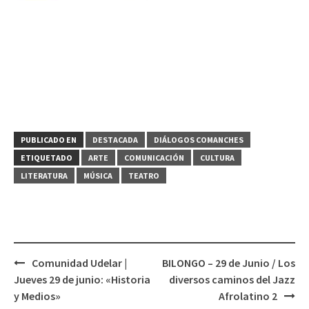
PUBLICADO EN
DESTACADA
DIÁLOGOS COMANCHES
ETIQUETADO
ARTE
COMUNICACIÓN
CULTURA
LITERATURA
MÚSICA
TEATRO
Comunidad Udelar |
BILONGO – 29 de Junio / Los
Navegación
Jueves 29 de junio: «Historia
diversos caminos del Jazz
de
y Medios»
Afrolatino 2
entradas