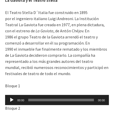
La Gaviota y el Teatro Stella
El Teatro Stella D´Italia fue construido en 1895
por el ingeniero italiano Luigi Andreoni. La Institución
Teatral La Gaviota fue creada en 1977, en plena dictadura,
con el estreno de
La Gaviota
, de Antón Chéjov. En
1986 el grupo Teatro de la Gaviota arrendó el teatro y
comenzó a desarrollar en él su programación. En
1990 el inmueble fue finalmente rematado y los miembros
de La Gaviota decidieron comprarlo. La compañía ha
representado a los más grandes autores del teatro
mundial, recibió numerosos reconocimientos y participó en
festivales de teatro de todo el mundo.
Bloque 1
Reproductor
00:00
00:00
de
Bloque 2
audio