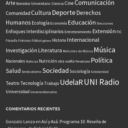
Comunicación
Arte
Cine
Ciencia
Bienestar Universitario
Deporte
Cultura
Derechos
Comunidad
Educación
Humanos
Ecología
Economía
Elecciones
Extensión
Enfoques Interdisciplinarios
Entretenimiento
FIC
Internacional
Historia
Frikismo
Fútbol
Filosofía
género
Música
Investigación
Literatura
Miércoles de Música
Política
Nacionales
Nutrición
otra vuelta
Noticias
Periodismo
Sociedad
Salud
Sociología
Sindicalismo
Solidaridad
UNI Radio
UdelaR
Teatro
Tecnología
Trabajo
Universidad
Universo Alternativo
COMENTARIOS RECIENTES
Gonzalo Lanza
en
Así y Asá. Programa 10. Reseña de