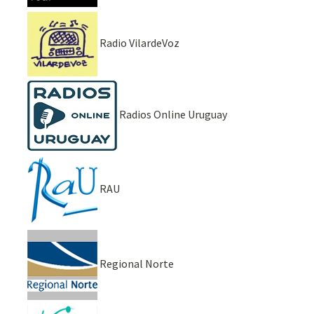
Radio VilardeVoz
Radios Online Uruguay
RAU
Regional Norte