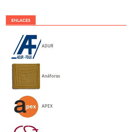
ENLACES
ADUR
Anáforas
APEX