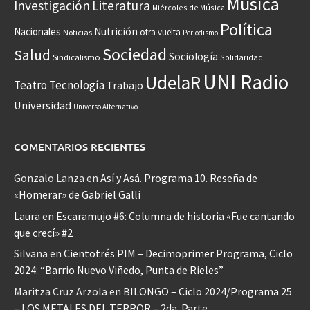
Música
Investigación
Literatura
Miércoles de Música
Política
Nacionales
Nutrición
otra vuelta
Noticias
Periodismo
Sociedad
Salud
Sociología
Sindicalismo
Solidaridad
UNI Radio
UdelaR
Teatro
Tecnología
Trabajo
Universidad
Universo Alternativo
COMENTARIOS RECIENTES
Gonzalo Lanza
en
Así y Asá. Programa 10. Reseña de
«Homerar» de Gabriel Galli
Laura
en
Escaramujo #6: Columna de historia «Fue cantando
que crecí» #2
Silvana
en
Cientotrés PIM – Decimoprimer Programa, Ciclo
2024: “Barrio Nuevo Viñedo, Punta de Rieles”
Maritza Cruz Arzola
en
BILONGO – Ciclo 2024/Programa 25
– LOS METALES DEL TERROR – 2da. Parte