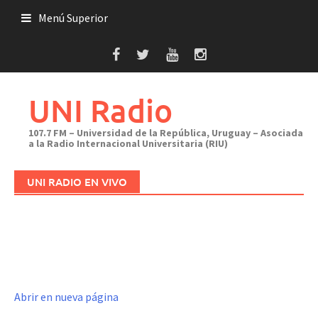
Saltar
Menú Superior
al
contenido
UNI Radio
107.7 FM – Universidad de la República, Uruguay – Asociada
a la Radio Internacional Universitaria (RIU)
UNI RADIO EN VIVO
Abrir en nueva página