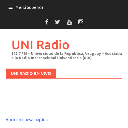
Saltar
Menú Superior
al
contenido
UNI Radio
107.7 FM – Universidad de la República, Uruguay – Asociada
a la Radio Internacional Universitaria (RIU)
UNI RADIO EN VIVO
Abrir en nueva página