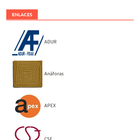
ENLACES
ADUR
Anáforas
APEX
CSE