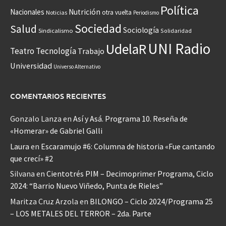
Política
Nacionales
Nutrición
otra vuelta
Noticias
Periodismo
Sociedad
Salud
Sociología
Sindicalismo
Solidaridad
UNI Radio
UdelaR
Teatro
Tecnología
Trabajo
Universidad
Universo Alternativo
COMENTARIOS RECIENTES
Gonzalo Lanza
en
Así y Asá. Programa 10. Reseña de
«Homerar» de Gabriel Galli
Laura
en
Escaramujo #6: Columna de historia «Fue cantando
que crecí» #2
Silvana
en
Cientotrés PIM – Decimoprimer Programa, Ciclo
2024: “Barrio Nuevo Viñedo, Punta de Rieles”
Maritza Cruz Arzola
en
BILONGO – Ciclo 2024/Programa 25
– LOS METALES DEL TERROR – 2da. Parte