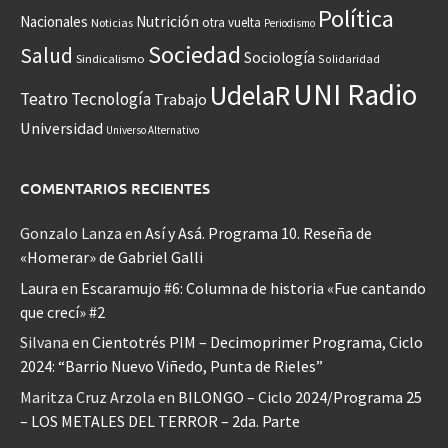
Política
Nacionales
Nutrición
otra vuelta
Noticias
Periodismo
Sociedad
Salud
Sociología
Sindicalismo
Solidaridad
UNI Radio
UdelaR
Teatro
Tecnología
Trabajo
Universidad
Universo Alternativo
COMENTARIOS RECIENTES
Gonzalo Lanza
en
Así y Asá. Programa 10. Reseña de
«Homerar» de Gabriel Galli
Laura
en
Escaramujo #6: Columna de historia «Fue cantando
que crecí» #2
Silvana
en
Cientotrés PIM – Decimoprimer Programa, Ciclo
2024: “Barrio Nuevo Viñedo, Punta de Rieles”
Maritza Cruz Arzola
en
BILONGO – Ciclo 2024/Programa 25
– LOS METALES DEL TERROR – 2da. Parte