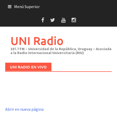
Saltar
Menú Superior
al
contenido
UNI Radio
107.7 FM – Universidad de la República, Uruguay – Asociada
a la Radio Internacional Universitaria (RIU)
UNI RADIO EN VIVO
Abrir en nueva página