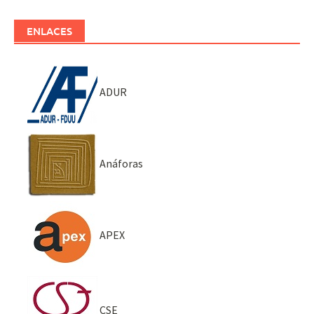
ENLACES
ADUR
Anáforas
APEX
CSE