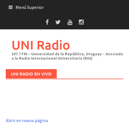
Saltar
Menú Superior
al
contenido
UNI Radio
107.7 FM – Universidad de la República, Uruguay – Asociada
a la Radio Internacional Universitaria (RIU)
UNI RADIO EN VIVO
Abrir en nueva página