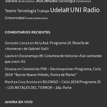
Sociedad
Salud
Sociología
Sindicalismo
Solidaridad
UNI Radio
UdelaR
Teatro
Tecnología
Trabajo
Universidad
Universo Alternativo
COMENTARIOS RECIENTES
Gonzalo Lanza
en
Así y Asá. Programa 10. Reseña de
«Homerar» de Gabriel Galli
Laura
en
Escaramujo #6: Columna de historia «Fue cantando
que crecí» #2
Silvana
en
Cientotrés PIM – Decimoprimer Programa, Ciclo
2024: “Barrio Nuevo Viñedo, Punta de Rieles”
Maritza Cruz Arzola
en
BILONGO – Ciclo 2024/Programa 25
– LOS METALES DEL TERROR – 2da. Parte
AHORA EN VIVO