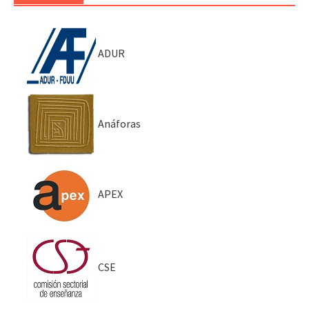
ADUR
Anáforas
APEX
CSE