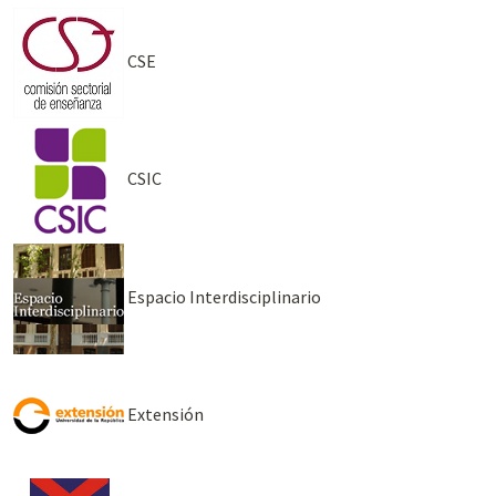
CSE
CSIC
Espacio Interdisciplinario
Extensión