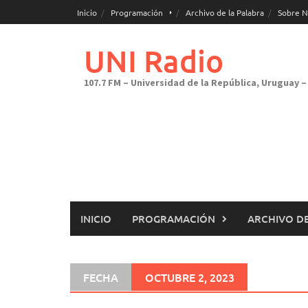
Saltar
Inicio
Programación
Archivo de la Palabra
Sobre N
al
contenido
UNI Radio
107.7 FM – Universidad de la República, Uruguay – 
INICIO
PROGRAMACIÓN
ARCHIVO DE
FECHA
OCTUBRE 2, 2023